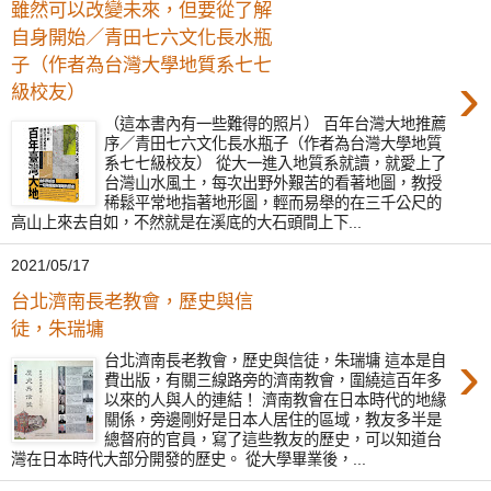
雖然可以改變未來，但要從了解
自身開始／青田七六文化長水瓶
子（作者為台灣大學地質系七七
›
級校友）
（這本書內有一些難得的照片） 百年台灣大地推薦
序／青田七六文化長水瓶子（作者為台灣大學地質
系七七級校友） 從大一進入地質系就讀，就愛上了
台灣山水風土，每次出野外艱苦的看著地圖，教授
稀鬆平常地指著地形圖，輕而易舉的在三千公尺的
高山上來去自如，不然就是在溪底的大石頭間上下...
2021/05/17
台北濟南長老教會，歷史與信
徒，朱瑞墉
›
台北濟南長老教會，歷史與信徒，朱瑞墉 這本是自
費出版，有關三線路旁的濟南教會，圍繞這百年多
以來的人與人的連結！ 濟南教會在日本時代的地緣
關係，旁邊剛好是日本人居住的區域，教友多半是
總督府的官員，寫了這些教友的歷史，可以知道台
灣在日本時代大部分開發的歷史。 從大學畢業後，...