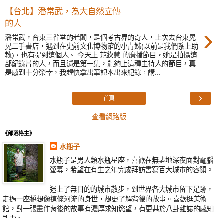
【台北】潘常武，為大自然立傳
的人
›
潘常武，台東三省堂的老闆，是個考古界的奇人，上次去台東晃
晃二手書店，遇到在史前文化博物館的小青姊(以前是我們系上助
教)，也有提到這個人。 今天上 范欽慧 的廣播節目，她是拍攝這
部紀錄片的人，而且還是第一集，能夠上這種主持人的節目，真
是感到十分榮幸，我趕快拿出筆記本出來紀錄，講...
›
首頁
查看網路版
《部落格主》
水瓶子
水瓶子是男人類水瓶星座，喜歡在無盡地深夜面對電腦
螢幕，希望在有生之年完成拜訪書寫百大城市的容顏。
迷上了無目的的城市散步，到世界各大城市留下足跡，
走過一座橋想像這條河流的身世，想更了解背後的故事。喜歡逛美術
館，對一張畫作背後的故事有濃厚求知慾望，有更甚於八卦雜誌的感知