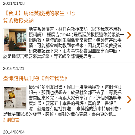
2021/01/08
【台北】馬廷英教授的學生，地
質系教授來訪
›
地質系鍾廣吉、林日白教授來訪（以下我就不用教
授稱謂） 鍾廣吉(1944-)是馬廷英教授退休前最後一
個助教，當時的師生關係非常緊密，老師有甚麼事
情，可能都會叫助教到家裡來，因為馬廷英教授做
研究要記錄下來，思考事情都會因血壓高而中斷，
於是鍾榮吉都要來當記錄，等老師全部講完思考...
2016/11/21
臺博館特展刊物《百年物語》
最近好多朋友出書，假日一堆活動撞期，這個也很
›
想去，那個也很想去，於是就全部不去了，等我把
書買回來Ｋ完，再跟大家分享好了，這個列為明年
度計畫，要寫五十本書的書評，真的是＂書評＂
喔！就是要有點批評啦！ 臺博館的這本特展刊物，
是我夢寐以求的版型、裝幀，書封的織布質感、書內頁的紙...
2 則留言:
2014/08/04