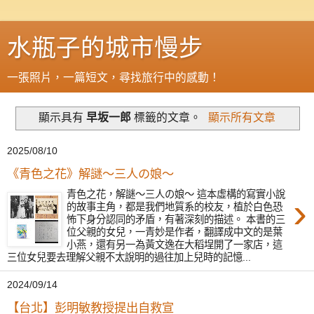
水瓶子的城市慢步
一張照片，一篇短文，尋找旅行中的感動！
顯示具有
早坂一郎
標籤的文章。
顯示所有文章
2025/08/10
《青色之花》解謎〜三人の娘〜
青色之花，解謎〜三人の娘〜 這本虛構的寫實小說
›
的故事主角，都是我們地質系的校友，植於白色恐
怖下身分認同的矛盾，有著深刻的描述。 本書的三
位父親的女兒，一青妙是作者，翻譯成中文的是葉
小燕，還有另一為黃文逸在大稻埕開了一家店，這
三位女兒要去理解父親不太說明的過往加上兒時的記憶...
2024/09/14
【台北】彭明敏教授提出自救宣