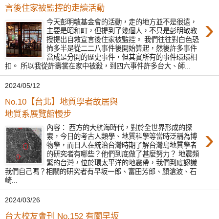
言後住家被監控的走讀活動
›
今天彭明敏基金會的活動，走的地方並不是很遠，
主要是昭和町，但提到了幾個人，不只是彭明敏教
授提出自救宣言後住家被監控。 我們往往對白色恐
怖多半是從二二八事件後開始算起，然後許多事件
當成是分開的歷史事件，但其實所有的事件環環相
扣。 所以我從許壽裳在家中被殺，到四六事件許多台大、師...
2024/05/12
No.10【台北】地質學者故居與
地質系展覽館慢步
›
內容： 西方的大航海時代，對於全世界形成的探
索，今日的考古人類學、地質科學等當時泛稱為博
物學，而日人在統治台灣時期了解台灣島地質學者
的研究者有哪些？他們到底做了甚麼努力？ 地震頻
繁的台灣，位於環太平洋的地震帶，我們到底認識
我們自己嗎？相關的研究者有早坂一郎、富田芳郎、顏滄波、石
崎...
2024/03/26
台大校友會刊 No.152 有關早坂