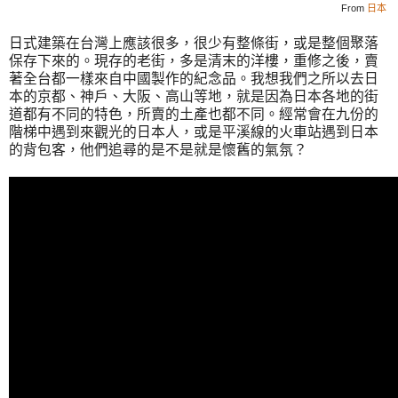
From
日本
日式建築在台灣上應該很多，很少有整條街，或是整個聚落
保存下來的。現存的老街，多是清末的洋樓，重修之後，賣
著全台都一樣來自中國製作的紀念品。我想我們之所以去日
本的京都、神戶、大阪、高山等地，就是因為日本各地的街
道都有不同的特色，所賣的土產也都不同。經常會在九份的
階梯中遇到來觀光的日本人，或是平溪線的火車站遇到日本
的背包客，他們追尋的是不是就是懷舊的氣氛？