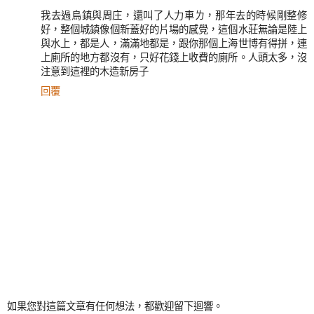
我去過烏鎮與周庄，還叫了人力車ㄌ，那年去的時候剛整修
好，整個城鎮像個新蓋好的片場的感覺，這個水莊無論是陸上
與水上，都是人，滿滿地都是，跟你那個上海世博有得拼，連
上廁所的地方都沒有，只好花錢上收費的廁所。人頭太多，沒
注意到這裡的木造新房子
回覆
如果您對這篇文章有任何想法，都歡迎留下迴響。