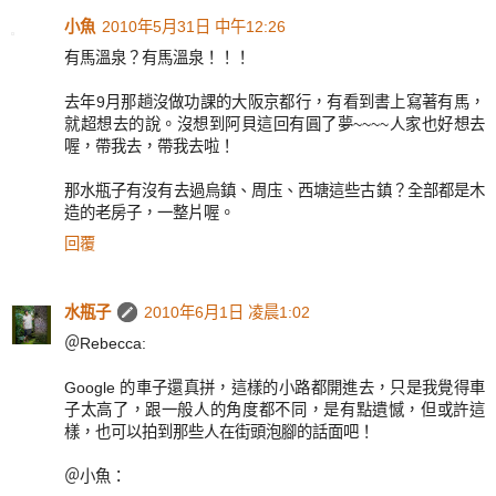
小魚
2010年5月31日 中午12:26
有馬溫泉？有馬溫泉！！！
去年9月那趟沒做功課的大阪京都行，有看到書上寫著有馬，
就超想去的說。沒想到阿貝這回有圓了夢~~~~人家也好想去
喔，帶我去，帶我去啦！
那水瓶子有沒有去過烏鎮、周庒、西塘這些古鎮？全部都是木
造的老房子，一整片喔。
回覆
水瓶子
2010年6月1日 凌晨1:02
＠Rebecca:
Google 的車子還真拼，這樣的小路都開進去，只是我覺得車
子太高了，跟一般人的角度都不同，是有點遺憾，但或許這
樣，也可以拍到那些人在街頭泡腳的話面吧！
＠小魚：