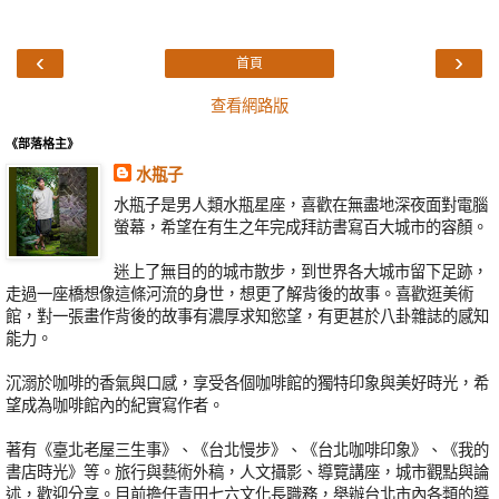
‹
›
首頁
查看網路版
《部落格主》
水瓶子
水瓶子是男人類水瓶星座，喜歡在無盡地深夜面對電腦
螢幕，希望在有生之年完成拜訪書寫百大城市的容顏。
迷上了無目的的城市散步，到世界各大城市留下足跡，
走過一座橋想像這條河流的身世，想更了解背後的故事。喜歡逛美術
館，對一張畫作背後的故事有濃厚求知慾望，有更甚於八卦雜誌的感知
能力。
沉溺於咖啡的香氣與口感，享受各個咖啡館的獨特印象與美好時光，希
望成為咖啡館內的紀實寫作者。
著有《臺北老屋三生事》、《台北慢步》、《台北咖啡印象》、《我的
書店時光》等。旅行與藝術外稿，人文攝影、導覽講座，城市觀點與論
述，歡迎分享。目前擔任青田七六文化長職務，舉辦台北市內各類的導