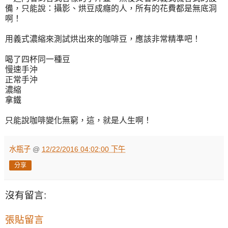
備，只能說：攝影、烘豆成癮的人，所有的花費都是無底洞
啊！
用義式濃縮來測試烘出來的咖啡豆，應該非常精準吧！
喝了四杯同一種豆
慢速手沖
正常手沖
濃縮
拿鐵
只能說咖啡變化無窮，這，就是人生啊！
水瓶子
@
12/22/2016 04:02:00 下午
分享
沒有留言:
張貼留言