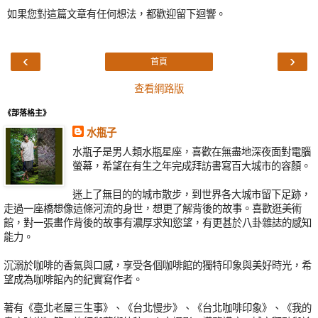
如果您對這篇文章有任何想法，都歡迎留下迴響。
‹
›
首頁
查看網路版
《部落格主》
水瓶子
水瓶子是男人類水瓶星座，喜歡在無盡地深夜面對電腦
螢幕，希望在有生之年完成拜訪書寫百大城市的容顏。
迷上了無目的的城市散步，到世界各大城市留下足跡，
走過一座橋想像這條河流的身世，想更了解背後的故事。喜歡逛美術
館，對一張畫作背後的故事有濃厚求知慾望，有更甚於八卦雜誌的感知
能力。
沉溺於咖啡的香氣與口感，享受各個咖啡館的獨特印象與美好時光，希
望成為咖啡館內的紀實寫作者。
著有《臺北老屋三生事》、《台北慢步》、《台北咖啡印象》、《我的