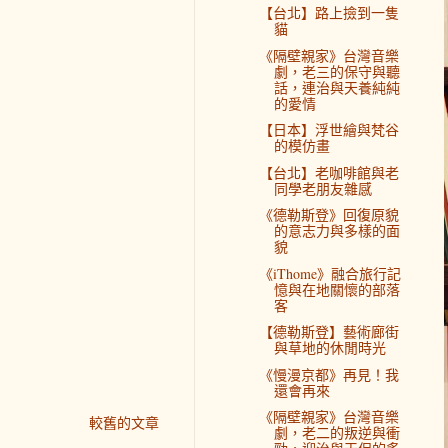
【台北】路上撿到一隻
貓
《隔壁親家》台灣音樂
劇，老三的保守與聽
話，連治與天養純純
的愛情
【日本】浮世繪與梵谷
的模仿畫
【台北】老咖啡館與老
同學老朋友雜感
《德勒斯登》回復原貌
的意志力與多樣的面
貌
《iThome》融合旅行記
憶與在地關懷的部落
客
【德勒斯登】藝術廊街
與草地的休閒時光
《慢漫京都》再見！我
還會再來
《隔壁親家》台灣音樂
較舊的文章
劇，老二的叛逆與衝