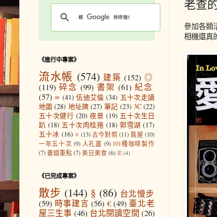
老查
參加各類
相機還真
《進行中專案》
流水帳
(574)
建築
(152)
◎
(119)
碎念
(99)
書架
(61)
紀念
(57)
∞
(41)
伍迪艾倫
(34)
五十次走讀
地圖
(28)
地址牌
(27)
筆記
(23)
3C
(22)
五十次健行
(20)
夜景
(19)
五十次生日
趴
(18)
五十次肉桂捲
(18)
郭雪湖
(17)
五十冰
(16)
○
(13)
古今對照
(11)
蔦屋
(10)
一年五十次
(9)
人孔蓋
(9)
101種咖啡製作
(7)
畫錯重點
(7)
美日美食
(6)
㊣
(4)
《已完成專案》
散步
(144)
§
(86)
台北慢步
(59)
時事建言
(56)
€
(49)
臺北老
屋三生事
(46)
台北閱讀空間
(26)