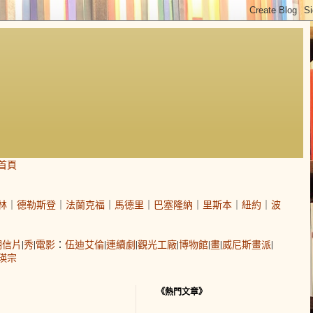
首頁
林
｜
德勒斯登
｜
法蘭克福
｜
馬德里
｜
巴塞隆納
｜
里斯本
｜
紐約
｜
波
明信片
|
秀
|
電影
：
伍迪艾倫
|
連續劇
|
觀光工廠
|
博物館
|
畫
|
威尼斯畫派
|
瑛宗
《熱門文章》