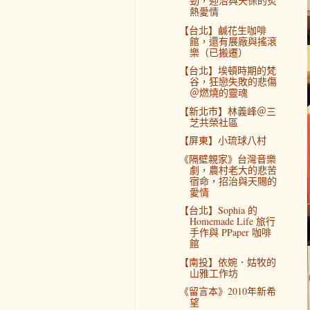
勁，迎治與天保的炙
熱愛情
【台北】鹹花生咖啡
館，還有展廠與搖滾
樂（已搬遷）
【台北】埃頓時期的梵
谷，狂戀失敗的悲傷
＠燃燒的靈魂
【新北市】林義峰＠三
芝共榮社區
【屏東】小琉球八村
《隔壁親家》台灣音樂
劇，農村老大的悲苦
宿命，招治與天賜的
愛情
【台北】Sophia 的
Homemade Life 旅行
手作與 PPaper 咖啡
館
【南投】依婉．姑牧的
山雅工作坊
《留言本》2010年新希
望