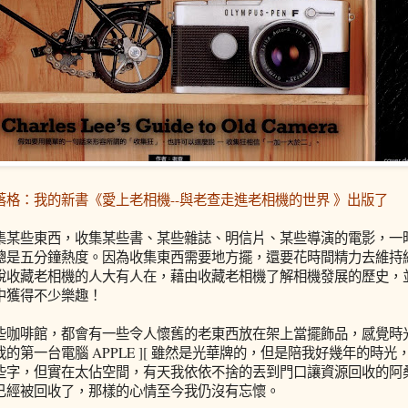
落格：我的新書《愛上老相機--與老查走進老相機的世界 》出版了
集某些東西，收集某些書、某些雜誌、明信片、某些導演的電影，一
總是五分鐘熱度。因為收集東西需要地方擺，還要花時間精力去維持
說收藏老相機的人大有人在，藉由收藏老相機了解相機發展的歷史，
中獲得不少樂趣！
些咖啡館，都會有一些令人懷舊的老東西放在架上當擺飾品，感覺時
的第一台電腦 APPLE ][ 雖然是光華牌的，但是陪我好幾年的時
些字，但實在太佔空間，有天我依依不捨的丟到門口讓資源回收的阿
已經被回收了，那樣的心情至今我仍沒有忘懷。