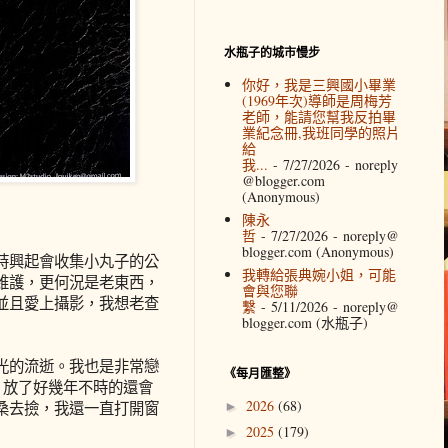
水瓶子的城市慢步
你好，我是三興國小畢業
(1969年次)導師是周梅芳
老師，能請您幫我反拍畢
業紀念冊,我班同學的照片
給
我...
- 7/27/2026
- noreply
@blogger.com
(Anonymous)
陳永
哲
- 7/27/2026
- noreply@
blogger.com (Anonymous)
時興起會收集小丸子的公
我轉給張典婉小姐，可能
維護，更何況是老東西，
會與您聯
並且愛上攝影，我想老查
繫
- 5/11/2026
- noreply@
blogger.com (水瓶子)
光的流逝。我也是非常戀
《每月匯整》
光，放了好幾年不時的還會
2026
(68)
桑去撿，我還一直打開窗
►
2025
(179)
►