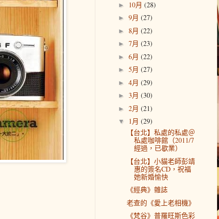
10月
(28)
►
9月
(27)
►
8月
(22)
►
7月
(23)
►
6月
(22)
►
5月
(27)
►
4月
(29)
►
3月
(30)
►
2月
(21)
►
1月
(29)
▼
【台北】私處的私處＠
私處咖啡館（2011/7
經過，已歇業）
【台北】小貓老師彭靖
惠的簽名CD，祝福
她新婚愉快
《經典》雜誌
老查的《愛上老相機》
《梵谷》普羅旺斯色彩