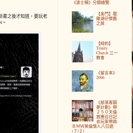
《波士頓》分類總覽
【金門】龍
新書之後才知道，要玩老
陵湖＠懷舊
N。
之旅
【紐約】
Trinity
Church 三一
教會
《留言本》
2006
《部落客圓
夢計劃》帶
２５０天倫
敦應召日記
去玩家帶路
ＢＭＷ英倫情人八日遊
(７/２)