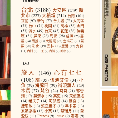
《台灣各地》
台北
(3188)
大安區
(249)
新
北市
(227)
大稻埕
(214)
台南
(101)
宜蘭
(97)
新竹
(77)
台北城
(73)
大同區
(73)
台中
(71)
桃園
(61)
高雄
(58)
金門
(53)
淡水
(49)
台東
(43)
花蓮
(36)
信義
區
(31)
屏東
(28)
馬祖
(28)
艋舺
(25)
嘉
義
(24)
南投
(23)
大龍峒
(23)
金瓜石
(21)
苗
栗
(20)
彰化
(19)
雲林
(13)
鹿港
(12)
九份
(11)
內門
(8)
三芝
(7)
內灣
(7)
蘭嶼
(7)
《人》
旅人
(146)
心有七七
(108)
貓
(35)
伍迪艾倫
(34)
小
魚
(29)
海豚飛
(29)
街頭藝人
(29)
木馬
(27)
梵谷
(24)
阿貝
(21)
郭雪
湖
(17)
蔣渭水
(15)
高更
(15)
天使蛋捲
(14)
老夫子
(14)
阿部寬
(14)
慕夏
(13)
捷思敏
(13)
渡邊義孝
(13)
畢卡索
(13)
安藤忠雄
(12)
小芙
(12)
蔡瑞月
(11)
陳
澄波
(11)
Frances
(9)
louise
(9)
娜娜
(9)