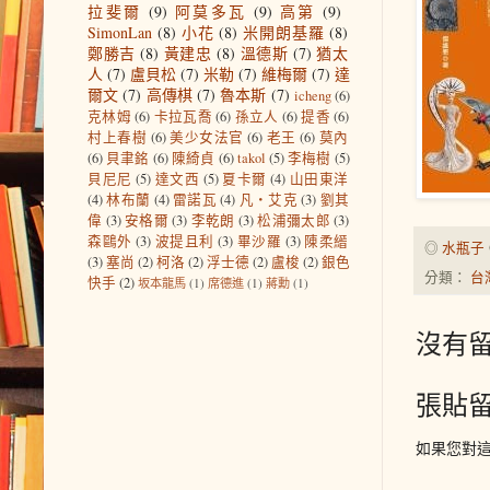
拉斐爾
(9)
阿莫多瓦
(9)
高第
(9)
SimonLan
(8)
小花
(8)
米開朗基羅
(8)
鄭勝吉
(8)
黃建忠
(8)
溫德斯
(7)
猶太
人
(7)
盧貝松
(7)
米勒
(7)
維梅爾
(7)
達
爾文
(7)
高傳棋
(7)
魯本斯
(7)
icheng
(6)
克林姆
(6)
卡拉瓦喬
(6)
孫立人
(6)
提香
(6)
村上春樹
(6)
美少女法官
(6)
老王
(6)
莫內
(6)
貝聿銘
(6)
陳綺貞
(6)
takol
(5)
李梅樹
(5)
貝尼尼
(5)
達文西
(5)
夏卡爾
(4)
山田東洋
(4)
林布蘭
(4)
雷諾瓦
(4)
凡‧艾克
(3)
劉其
偉
(3)
安格爾
(3)
李乾朗
(3)
松浦彌太郎
(3)
森鷗外
(3)
波提且利
(3)
畢沙羅
(3)
陳柔縉
◎
水瓶子
(3)
塞尚
(2)
柯洛
(2)
浮士德
(2)
盧梭
(2)
銀色
分類：
台
快手
(2)
坂本龍馬
(1)
席德進
(1)
蔣勳
(1)
沒有留
張貼
如果您對