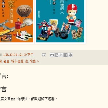
@
1/28/2010 11:21:00 下午
灣
,
老查
,
城市書選
,
書
,
懷舊
,
b
言:
留言
這篇文章有任何想法，都歡迎留下迴響。