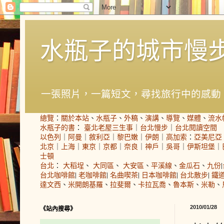
水瓶子的城市慢
一張照片，一篇短文，尋找旅行中的感動
總覽
：
關於本站
、
水瓶子
、
外稿
、
演講
、
導覽
、
媒體
、
流水
水瓶子的書
：
臺北老屋三生事
｜
台北慢步
｜
台北閱讀空間
以色列
｜
阿曼
｜
敘利亞
｜
黎巴嫩
｜
伊朗
｜
高加索
：
亞美尼亞
北京
｜
上海
｜
東京
｜
京都
｜
奈良
｜
神戶
｜
吳哥
｜
伊斯坦堡
｜
士頓
台北
：
大稻埕
、
大同區
、
大安區
、
平溪線
、
金瓜石
、
九份
|
台北咖啡館
|
老咖啡館
|
名曲喫茶
|
日本咖啡館
|
台北散步
|
鐵
達文西
、
米開朗基羅
、
拉斐爾
、
卡拉瓦喬
、
魯本斯
、
米勒
、
2010/01/28
《站內搜尋》