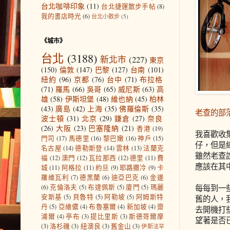
台北咖啡印象
(11)
台北捷運散步手帖
(8)
我的書店時光
(6)
台北小散步
(5)
《城市》
台北
(3188)
新北市
(227)
東京
(150)
倫敦
(147)
巴黎
(127)
台南
(101)
紐約
(96)
京都
(76)
台中
(71)
布拉格
(71)
羅馬
(66)
吳哥
(65)
威尼斯
(63)
高
雄
(58)
伊斯坦堡
(48)
維也納
(45)
柏林
(43)
廣島
(42)
上海
(35)
佛羅倫斯
(35)
老查的部
波士頓
(31)
北京
(29)
鎌倉
(27)
奈良
(26)
大阪
(23)
巴塞隆納
(21)
香港
(19)
我喜歡收
門司
(17)
馬德里
(16)
黎巴嫩
(16)
神戶
(15)
仔，但是
名古屋
(14)
德勒斯登
(14)
雲林
(13)
法蘭克
雖然老查
福
(12)
澳門
(12)
瓦拉那西
(12)
德里
(11)
費
應該在其
城
(11)
阿格拉
(11)
約旦
(9)
耶路撒冷
(9)
卡
羅維瓦利
(7)
德黑蘭
(6)
迪亞巴克
(6)
金邊
每每到一
(6)
克倫洛夫
(5)
布達佩斯
(5)
廈門
(5)
瑪麗
安斯基
(5)
貝魯特
(5)
阿勒坡
(5)
阿姆斯特
舊的人，我
丹
(5)
亞維儂
(4)
布魯塞爾
(4)
新加坡
(4)
齋
去開機打
浦爾
(4)
亭布
(3)
提比里斯
(3)
斯德哥爾摩
望著是否
(3)
洛杉磯
(3)
紐澳良
(3)
舊金山
(3)
伊斯法罕