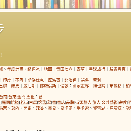
步
！
帳
、
年度計畫
、
綠逗冰
｜
地圖
｜
青田七六
｜
野草
｜
星球旅行
｜
臉書專頁
｜
｜
印度
｜
不丹
｜
斯洛伐克
｜
摩洛哥
｜
北海道
｜
祕魯
｜
智利
巴黎
｜
羅馬
｜
威尼斯
｜
佛羅倫斯
｜
倫敦
：
國家畫廊
｜
維也納
｜
布拉格
｜
柏
台南
|
台東
|
金門
|
馬祖
：
食
道
|
庭園
|
坑道
|
老街
|
古厝
|
懷舊
|
墓
|
書
|
書店
|
品牌
|
街頭藝人
|
旅人
|
公共藝術
|
宗教
|
馬奈
、
莫內
、
高更
、
梵谷
、
慕夏
、
夏卡爾
、
畢卡索
、
郭雪湖
、
陳澄波
、
龍