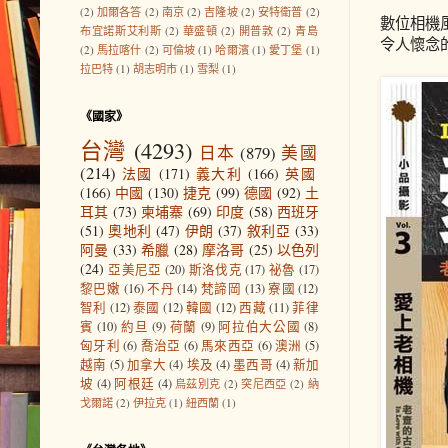
(2)
加爾各答
(2)
南京
(2)
吉隆坡
(2)
安特衛普
(2)
數位相機
布宜諾斯艾利斯
(2)
華盛頓
(2)
開普敦
(2)
青島
令人懷念
(2)
馬拉喀什
(2)
可倫坡
(1)
哈爾濱
(1)
愛丁堡
(1)
拉巴特
(1)
胡志明市
(1)
雪梨
(1)
《國家》
台灣
(4293)
日本
(879)
美國
(214)
法國
(171)
義大利
(166)
英國
(166)
中國
(130)
捷克
(99)
德國
(92)
土
耳其
(73)
柬埔寨
(69)
印度
(58)
西班牙
(51)
奧地利
(47)
伊朗
(37)
敘利亞
(33)
阿曼
(33)
希臘
(28)
摩洛哥
(25)
以色列
(24)
亞美尼亞
(20)
斯洛伐克
(17)
祕魯
(17)
黎巴嫩
(16)
不丹
(14)
梵諦岡
(13)
寮國
(12)
智利
(12)
泰國
(12)
韓國
(12)
西藏
(11)
菲律
賓
(10)
約旦
(9)
荷蘭
(9)
阿拉伯大公國
(8)
匈牙利
(6)
喬治亞
(6)
馬來西亞
(6)
澳洲
(5)
越南
(5)
加拿大
(4)
埃及
(4)
墨西哥
(4)
新加
坡
(4)
阿根廷
(4)
烏茲別克
(2)
突尼西亞
(2)
納
戈爾諾
(2)
伊拉克
(1)
紐西蘭
(1)