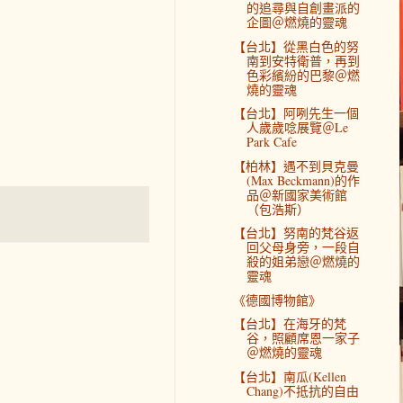
的追尋與自創畫派的
企圖＠燃燒的靈魂
【台北】從黑白色的努
南到安特衛普，再到
色彩繽紛的巴黎＠燃
燒的靈魂
【台北】阿咧先生一個
人歲歲唸展覽＠Le
Park Cafe
【柏林】遇不到貝克曼
(Max Beckmann)的作
品＠新國家美術館
（包浩斯）
【台北】努南的梵谷返
回父母身旁，一段自
殺的姐弟戀＠燃燒的
靈魂
《德國博物館》
【台北】在海牙的梵
谷，照顧席恩一家子
＠燃燒的靈魂
【台北】南瓜(Kellen
Chang)不抵抗的自由