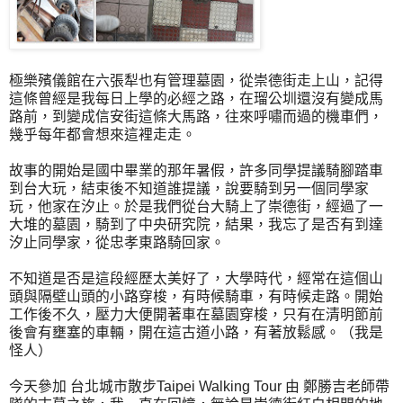
極樂殯儀館在六張犁也有管理墓園，從崇德街走上山，記得
這條曾經是我每日上學的必經之路，在瑠公圳還沒有變成馬
路前，到變成信安街這條大馬路，往來呼嘯而過的機車們，
幾乎每年都會想來這裡走走。
故事的開始是國中畢業的那年暑假，許多同學提議騎腳踏車
到台大玩，結束後不知道誰提議，說要騎到另一個同學家
玩，他家在汐止。於是我們從台大騎上了崇德街，經過了一
大堆的墓園，騎到了中央研究院，結果，我忘了是否有到達
汐止同學家，從忠孝東路騎回家。
不知道是否是這段經歷太美好了，大學時代，經常在這個山
頭與隔壁山頭的小路穿梭，有時候騎車，有時候走路。開始
工作後不久，壓力大便開著車在墓園穿梭，只有在清明節前
後會有壅塞的車輛，開在這古道小路，有著放鬆感。（我是
怪人）
今天參加 台北城市散步Taipei Walking Tour 由 鄭勝吉老師帶