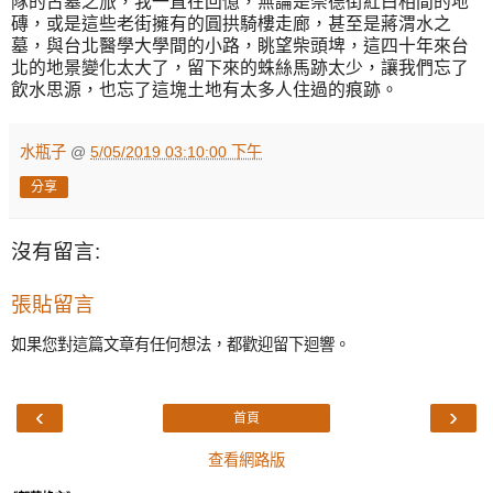
隊的古墓之旅，我一直在回憶，無論是崇德街紅白相間的地
磚，或是這些老街擁有的圓拱騎樓走廊，甚至是蔣渭水之
墓，與台北醫學大學間的小路，眺望柴頭埤，這四十年來台
北的地景變化太大了，留下來的蛛絲馬跡太少，讓我們忘了
飲水思源，也忘了這塊土地有太多人住過的痕跡。
水瓶子
@
5/05/2019 03:10:00 下午
分享
沒有留言:
張貼留言
如果您對這篇文章有任何想法，都歡迎留下迴響。
‹
›
首頁
查看網路版