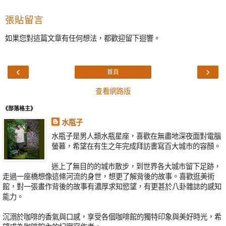
張貼留言
如果您對這篇文章有任何想法，都歡迎留下迴響。
‹
›
首頁
查看網路版
《部落格主》
水瓶子
水瓶子是男人類水瓶星座，喜歡在無盡地深夜面對電腦
螢幕，希望在有生之年完成拜訪書寫百大城市的容顏。
迷上了無目的的城市散步，到世界各大城市留下足跡，
走過一座橋想像這條河流的身世，想更了解背後的故事。喜歡逛美術
館，對一張畫作背後的故事有濃厚求知慾望，有更甚於八卦雜誌的感知
能力。
沉溺於咖啡的香氣與口感，享受各個咖啡館的獨特印象與美好時光，希