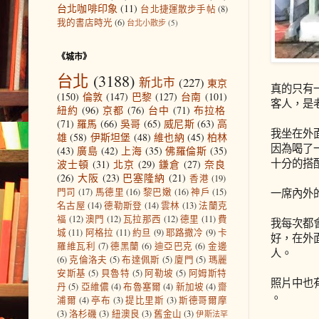
台北咖啡印象
(11)
台北捷運散步手帖
(8)
我的書店時光
(6)
台北小散步
(5)
《城市》
台北
(3188)
新北市
(227)
東京
真的只有
(150)
倫敦
(147)
巴黎
(127)
台南
(101)
客人，是
紐約
(96)
京都
(76)
台中
(71)
布拉格
(71)
羅馬
(66)
吳哥
(65)
威尼斯
(63)
高
我坐在外
雄
(58)
伊斯坦堡
(48)
維也納
(45)
柏林
因為喝了
(43)
廣島
(42)
上海
(35)
佛羅倫斯
(35)
十分的搭
波士頓
(31)
北京
(29)
鎌倉
(27)
奈良
(26)
大阪
(23)
巴塞隆納
(21)
香港
(19)
一席內外
門司
(17)
馬德里
(16)
黎巴嫩
(16)
神戶
(15)
名古屋
(14)
德勒斯登
(14)
雲林
(13)
法蘭克
福
(12)
澳門
(12)
瓦拉那西
(12)
德里
(11)
費
我每次都
城
(11)
阿格拉
(11)
約旦
(9)
耶路撒冷
(9)
卡
好，在外
羅維瓦利
(7)
德黑蘭
(6)
迪亞巴克
(6)
金邊
人。
(6)
克倫洛夫
(5)
布達佩斯
(5)
廈門
(5)
瑪麗
安斯基
(5)
貝魯特
(5)
阿勒坡
(5)
阿姆斯特
照片中也有
丹
(5)
亞維儂
(4)
布魯塞爾
(4)
新加坡
(4)
齋
。
浦爾
(4)
亭布
(3)
提比里斯
(3)
斯德哥爾摩
(3)
洛杉磯
(3)
紐澳良
(3)
舊金山
(3)
伊斯法罕