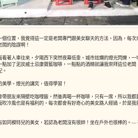
一個位置，我覺得這一定是老闆專門跟美女聊天的方法，因為，每次
老闆的陰謀啊！
面看著人車往來，夕陽西下突然夜幕低垂，城市炫爛的燈光閃爍，一
一點加了泥炭威士忌康寶藍咖啡，一點點的酒精就讓我崇拜這位老闆
配。
的美學，燈光的講究，值得學習！
會帶朋友來隔壁吃咖哩飯，然後再喝一杯咖啡，只有一席，所以我都
面吹冷風也是有福利的，每次都會有好奇心的美女路人經過，於是我
如同模特兒的美女，若認為老闆沒有很帥！坐在戶外也很棒的。— 在一席 / A