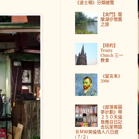
《波士頓》分類總覽
【金門】龍
陵湖＠懷舊
之旅
【紐約】
Trinity
Church 三一
教會
《留言本》
2006
《部落客圓
夢計劃》帶
２５０天倫
敦應召日記
去玩家帶路
ＢＭＷ英倫情人八日遊
(７/２)