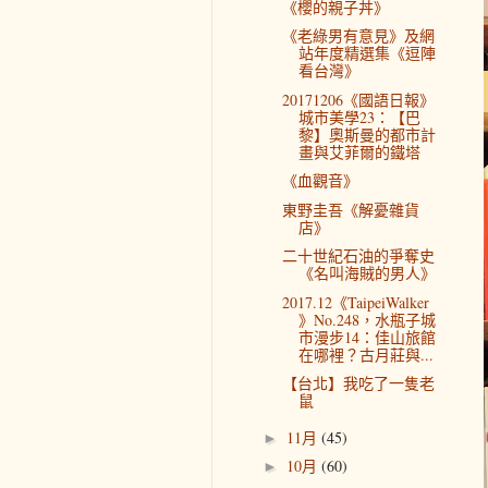
《櫻的親子丼》
《老綠男有意見》及網
站年度精選集《逗陣
看台灣》
20171206《國語日報》
城市美學23：【巴
黎】奧斯曼的都市計
畫與艾菲爾的鐵塔
《血觀音》
東野圭吾《解憂雜貨
店》
二十世紀石油的爭奪史
《名叫海賊的男人》
2017.12《TaipeiWalker
》No.248，水瓶子城
市漫步14：佳山旅館
在哪裡？古月莊與...
【台北】我吃了一隻老
鼠
11月
(45)
►
10月
(60)
►