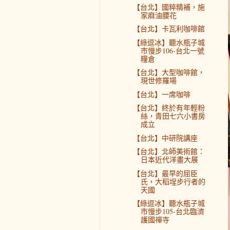
【台北】國粹精補，施
家麻油腰花
【台北】卡瓦利咖啡館
【綠逗冰】聽水瓶子城
市慢步106-台北一號
糧倉
【台北】大型咖啡館，
現世修羅場
【台北】一席咖啡
【台北】終於有年輕粉
絲，青田七六小書房
成立
【台北】中研院講座
【台北】北師美術館：
日本近代洋畫大展
【台北】最早的屈臣
氏，大稻埕步行者的
天國
【綠逗冰】聽水瓶子城
市慢步105-台北臨濟
護國禪寺