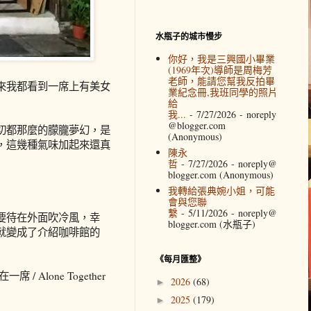
水瓶子的城市慢步
你好，我是三興國小畢業
(1969年次)導師是周梅芳
老師，能請您幫我反拍畢
來我都看到一席上有美女
業紀念冊,我班同學的照片
給
我...
- 7/27/2026
- noreply
@blogger.com
切都那麼的朦朧夢幻，是
(Anonymous)
，這幾種氣味加起來還真
陳永
哲
- 7/27/2026
- noreply@
blogger.com (Anonymous)
我轉給張典婉小姐，可能
會與您聯
繫
- 5/11/2026
- noreply@
要待在外面吹冷風，幸
blogger.com (水瓶子)
就變成了介紹咖啡館的
《每月匯整》
lone Together
2026
(68)
►
2025
(179)
►