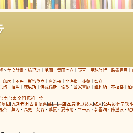
步
！
帳
、
年度計畫
、
綠逗冰
｜
地圖
｜
青田七六
｜
野草
｜
星球旅行
｜
臉書專頁
｜
｜
印度
｜
不丹
｜
斯洛伐克
｜
摩洛哥
｜
北海道
｜
祕魯
｜
智利
巴黎
｜
羅馬
｜
威尼斯
｜
佛羅倫斯
｜
倫敦
：
國家畫廊
｜
維也納
｜
布拉格
｜
柏
台南
|
台東
|
金門
|
馬祖
：
食
道
|
庭園
|
坑道
|
老街
|
古厝
|
懷舊
|
墓
|
書
|
書店
|
品牌
|
街頭藝人
|
旅人
|
公共藝術
|
宗教
|
馬奈
、
莫內
、
高更
、
梵谷
、
慕夏
、
夏卡爾
、
畢卡索
、
郭雪湖
、
陳澄波
、
龍