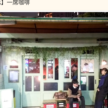
北】一席咖啡