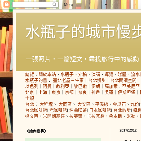
水瓶子的城市慢
一張照片，一篇短文，尋找旅行中的感動
總覽
：
關於本站
、
水瓶子
、
外稿
、
演講
、
導覽
、
媒體
、
流水
水瓶子的書
：
臺北老屋三生事
｜
台北慢步
｜
台北閱讀空間
以色列
｜
阿曼
｜
敘利亞
｜
黎巴嫩
｜
伊朗
｜
高加索
：
亞美尼亞
北京
｜
上海
｜
東京
｜
京都
｜
奈良
｜
神戶
｜
吳哥
｜
伊斯坦堡
｜
士頓
台北
：
大稻埕
、
大同區
、
大安區
、
平溪線
、
金瓜石
、
九份
|
台北咖啡館
|
老咖啡館
|
名曲喫茶
|
日本咖啡館
|
台北散步
|
鐵
達文西
、
米開朗基羅
、
拉斐爾
、
卡拉瓦喬
、
魯本斯
、
米勒
、
2017/12/12
《站內搜尋》