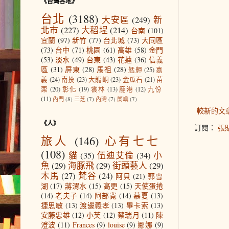
《台灣各地》
台北
(3188)
大安區
(249)
新
北市
(227)
大稻埕
(214)
台南
(101)
宜蘭
(97)
新竹
(77)
台北城
(73)
大同區
(73)
台中
(71)
桃園
(61)
高雄
(58)
金門
(53)
淡水
(49)
台東
(43)
花蓮
(36)
信義
區
(31)
屏東
(28)
馬祖
(28)
艋舺
(25)
嘉
義
(24)
南投
(23)
大龍峒
(23)
金瓜石
(21)
苗
栗
(20)
彰化
(19)
雲林
(13)
鹿港
(12)
九份
(11)
內門
(8)
三芝
(7)
內灣
(7)
蘭嶼
(7)
較新的文
《人》
訂閱：
張貼
旅人
(146)
心有七七
(108)
貓
(35)
伍迪艾倫
(34)
小
魚
(29)
海豚飛
(29)
街頭藝人
(29)
木馬
(27)
梵谷
(24)
阿貝
(21)
郭雪
湖
(17)
蔣渭水
(15)
高更
(15)
天使蛋捲
(14)
老夫子
(14)
阿部寬
(14)
慕夏
(13)
捷思敏
(13)
渡邊義孝
(13)
畢卡索
(13)
安藤忠雄
(12)
小芙
(12)
蔡瑞月
(11)
陳
澄波
(11)
Frances
(9)
louise
(9)
娜娜
(9)