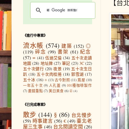
【台
《進行中專案》
流水帳
(574)
建築
(152)
◎
(119)
碎念
(99)
書架
(61)
紀念
(57)
∞
(41)
伍迪艾倫
(34)
五十次走讀
地圖
(28)
地址牌
(27)
筆記
(23)
3C
(22)
五十次健行
(20)
夜景
(19)
五十次生日
趴
(18)
五十次肉桂捲
(18)
郭雪湖
(17)
五十冰
(16)
○
(13)
古今對照
(11)
蔦屋
(10)
一年五十次
(9)
人孔蓋
(9)
101種咖啡製作
(7)
畫錯重點
(7)
美日美食
(6)
㊣
(4)
《已完成專案》
散步
(144)
§
(86)
台北慢步
(59)
時事建言
(56)
€
(49)
臺北老
屋三生事
(46)
台北閱讀空間
(26)