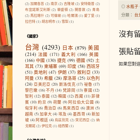
(2)
加爾各答
(2)
南京
(2)
吉隆坡
(2)
安特衛普
(2)
◎
水瓶子
布宜諾斯艾利斯
(2)
華盛頓
(2)
開普敦
(2)
青島
分類：
台
(2)
馬拉喀什
(2)
可倫坡
(1)
哈爾濱
(1)
愛丁堡
(1)
拉巴特
(1)
胡志明市
(1)
雪梨
(1)
沒有留
《國家》
台灣
(4293)
日本
(879)
美國
張貼
(214)
法國
(171)
義大利
(166)
英國
(166)
中國
(130)
捷克
(99)
德國
(92)
土
如果您對
耳其
(73)
柬埔寨
(69)
印度
(58)
西班牙
(51)
奧地利
(47)
伊朗
(37)
敘利亞
(33)
阿曼
(33)
希臘
(28)
摩洛哥
(25)
以色列
(24)
亞美尼亞
(20)
斯洛伐克
(17)
祕魯
(17)
黎巴嫩
(16)
不丹
(14)
梵諦岡
(13)
寮國
(12)
智利
(12)
泰國
(12)
韓國
(12)
西藏
(11)
菲律
賓
(10)
約旦
(9)
荷蘭
(9)
阿拉伯大公國
(8)
匈牙利
(6)
喬治亞
(6)
馬來西亞
(6)
澳洲
(5)
越南
(5)
加拿大
(4)
埃及
(4)
墨西哥
(4)
新加
坡
(4)
阿根廷
(4)
烏茲別克
(2)
突尼西亞
(2)
納
戈爾諾
(2)
伊拉克
(1)
紐西蘭
(1)