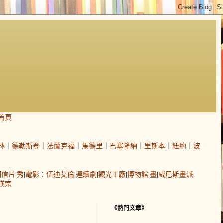
首頁
林
｜
德勒斯登
｜
法蘭克福
｜
馬德里
｜
巴塞隆納
｜
里斯本
｜
紐約
｜
波
明信片
|
秀
|
電影
：
伍迪艾倫
|
連續劇
|
觀光工廠
|
博物館
|
畫
|
威尼斯畫派
|
瑛宗
《熱門文章》