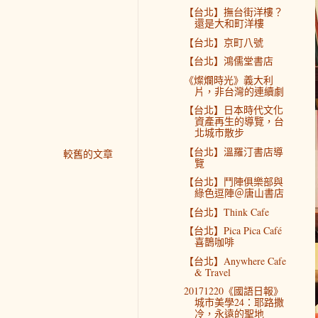
【台北】撫台街洋樓？
還是大和町洋樓
【台北】京町八號
【台北】鴻儒堂書店
《燦爛時光》義大利
片，非台灣的連續劇
【台北】日本時代文化
資產再生的導覽，台
北城市散步
【台北】溫羅汀書店導
較舊的文章
覽
【台北】鬥陣俱樂部與
綠色逗陣＠唐山書店
【台北】Think Cafe
【台北】Pica Pica Café
喜鵲咖啡
【台北】Anywhere Cafe
& Travel
20171220《國語日報》
城市美學24：耶路撒
冷，永遠的聖地