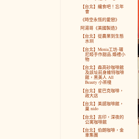
【台北】纔食吧！忘年
會
《時空永恆的愛戀》
阿湯哥《美國製造》
【台北】從農業到生態
水圳
【台北】Menia工坊-瑂
尼婭手作甜品.婚禮小
物
【台北】森高砂咖啡館
及該址前身維特咖啡
館，黑美人 All
Beauty 小茶棧
【台北】星巴克咖啡，
政大店
【台北】美感咖啡館，
巢 nido
【台北】吉印，深夜的
公寓咖啡館
【台北】伯朗咖啡，金
車集團