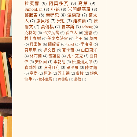
拉斐爾
(9)
阿莫多瓦
(9)
高第
(9)
SimonLan
(8)
小花
(8)
米開朗基羅
(8)
鄭勝吉
(8)
黃建忠
(8)
溫德斯
(7)
猶太
人
(7)
盧貝松
(7)
米勒
(7)
維梅爾
(7)
達
爾文
(7)
高傳棋
(7)
魯本斯
(7)
icheng
(6)
克林姆
(6)
卡拉瓦喬
(6)
孫立人
(6)
提香
(6)
村上春樹
(6)
美少女法官
(6)
老王
(6)
莫內
(6)
貝聿銘
(6)
陳綺貞
(6)
takol
(5)
李梅樹
(5)
貝尼尼
(5)
達文西
(5)
夏卡爾
(4)
山田東洋
(4)
林布蘭
(4)
雷諾瓦
(4)
凡‧艾克
(3)
劉其
偉
(3)
安格爾
(3)
李乾朗
(3)
松浦彌太郎
(3)
森鷗外
(3)
波提且利
(3)
畢沙羅
(3)
陳柔縉
(3)
塞尚
(2)
柯洛
(2)
浮士德
(2)
盧梭
(2)
銀色
快手
(2)
坂本龍馬
(1)
席德進
(1)
蔣勳
(1)