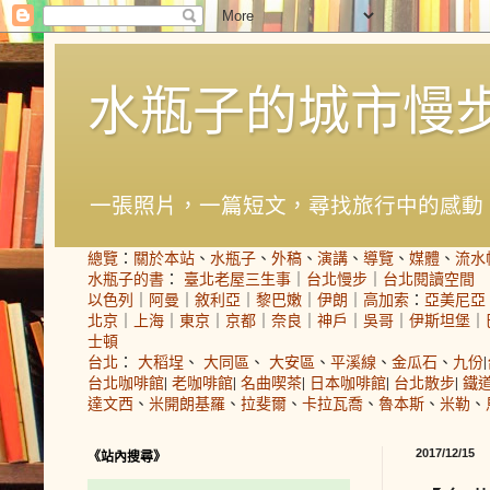
水瓶子的城市慢
一張照片，一篇短文，尋找旅行中的感動
總覽
：
關於本站
、
水瓶子
、
外稿
、
演講
、
導覽
、
媒體
、
流水
水瓶子的書
：
臺北老屋三生事
｜
台北慢步
｜
台北閱讀空間
以色列
｜
阿曼
｜
敘利亞
｜
黎巴嫩
｜
伊朗
｜
高加索
：
亞美尼亞
北京
｜
上海
｜
東京
｜
京都
｜
奈良
｜
神戶
｜
吳哥
｜
伊斯坦堡
｜
士頓
台北
：
大稻埕
、
大同區
、
大安區
、
平溪線
、
金瓜石
、
九份
|
台北咖啡館
|
老咖啡館
|
名曲喫茶
|
日本咖啡館
|
台北散步
|
鐵
達文西
、
米開朗基羅
、
拉斐爾
、
卡拉瓦喬
、
魯本斯
、
米勒
、
2017/12/15
《站內搜尋》