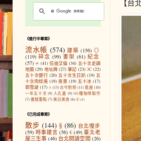
【台北
《進行中專案》
流水帳
(574)
建築
(156)
◎
(119)
碎念
(99)
書架
(61)
紀念
(57)
∞
(41)
伍迪艾倫
(34)
五十次走讀
地圖
(29)
地址牌
(27)
筆記
(23)
3C
(22)
五十次健行
(20)
五十次生日趴
(19)
五
十次肉桂捲
(19)
夜景
(19)
五十冰
(17)
郭雪湖
(17)
○
(13)
古今對照
(11)
蔦屋
(10)
一年五十次
(9)
人孔蓋
(9)
101種咖啡製作
(7)
畫錯重點
(7)
美日美食
(6)
㊣
(4)
《已完成專案》
散步
(144)
§
(86)
台北慢步
(59)
時事建言
(56)
€
(49)
臺北老
屋三生事
(46)
台北閱讀空間
(26)