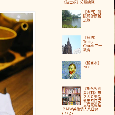
《波士頓》分類總覽
【金門】龍
陵湖＠懷舊
之旅
【紐約】
Trinity
Church 三一
教會
《留言本》
2006
《部落客圓
夢計劃》帶
２５０天倫
敦應召日記
去玩家帶路
ＢＭＷ英倫情人八日遊
(７/２)