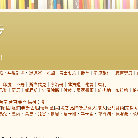
步
！
帳
、
年度計畫
、
綠逗冰
｜
地圖
｜
青田七六
｜
野草
｜
星球旅行
｜
臉書專頁
｜
｜
印度
｜
不丹
｜
斯洛伐克
｜
摩洛哥
｜
北海道
｜
祕魯
｜
智利
巴黎
｜
羅馬
｜
威尼斯
｜
佛羅倫斯
｜
倫敦
：
國家畫廊
｜
維也納
｜
布拉格
｜
柏
台南
|
台東
|
金門
|
馬祖
：
食
道
|
庭園
|
坑道
|
老街
|
古厝
|
懷舊
|
墓
|
書
|
書店
|
品牌
|
街頭藝人
|
旅人
|
公共藝術
|
宗教
|
馬奈
、
莫內
、
高更
、
梵谷
、
慕夏
、
夏卡爾
、
畢卡索
、
郭雪湖
、
陳澄波
、
龍