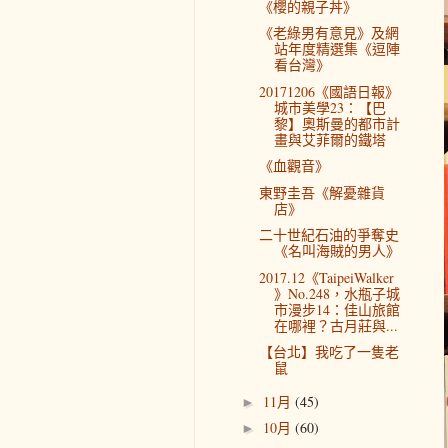
《櫻的親子丼》
《老綠男有意見》及網
站年度精選集《逗陣
看台灣》
20171206《國語日報》
城市美學23：【巴
黎】奧斯曼的都市計
畫與艾菲爾的鐵塔
《血觀音》
東野圭吾《解憂雜貨
店》
二十世紀石油的爭奪史
《名叫海賊的男人》
2017.12《TaipeiWalker
》No.248，水瓶子城
市漫步14：佳山旅館
在哪裡？古月莊與...
【台北】我吃了一隻老
鼠
11月
(45)
►
10月
(60)
►