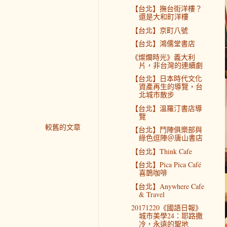
【台北】撫台街洋樓？
還是大和町洋樓
【台北】京町八號
【台北】鴻儒堂書店
《燦爛時光》義大利
片，非台灣的連續劇
【台北】日本時代文化
資產再生的導覽，台
北城市散步
【台北】溫羅汀書店導
覽
較舊的文章
【台北】鬥陣俱樂部與
綠色逗陣＠唐山書店
【台北】Think Cafe
【台北】Pica Pica Café
喜鵲咖啡
【台北】Anywhere Cafe
& Travel
20171220《國語日報》
城市美學24：耶路撒
冷，永遠的聖地