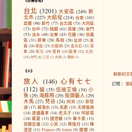
《台灣各地》
台北
(3201)
大安區
(249)
新
北市
(227)
大稻埕
(214)
台南
(101)
宜蘭
(98)
新竹
(77)
台北城
(73)
大同區
(73)
台中
(72)
桃園
(61)
高雄
(58)
金門
(53)
淡水
(49)
台東
(43)
花蓮
(36)
信義
區
(31)
屏東
(28)
馬祖
(28)
艋舺
(25)
嘉
義
(24)
南投
(23)
大龍峒
(23)
金瓜石
(21)
苗
栗
(20)
彰化
(19)
雲林
(13)
鹿港
(12)
九份
(11)
內門
(8)
三芝
(7)
內灣
(7)
蘭嶼
(7)
《人》
較新的文
旅人
(146)
心有七七
訂閱：
張貼
(112)
貓
(35)
伍迪艾倫
(34)
小
魚
(29)
海豚飛
(29)
街頭藝人
(29)
木馬
(27)
梵谷
(24)
阿貝
(21)
郭雪
湖
(17)
蔣渭水
(15)
高更
(15)
天使蛋捲
(14)
渡邊義孝
(14)
老夫子
(14)
阿部寬
(14)
慕夏
(13)
捷思敏
(13)
畢卡索
(13)
安藤忠雄
(12)
小芙
(12)
蔡瑞月
(11)
陳
澄波
(11)
Frances
(9)
louise
(9)
娜娜
(9)