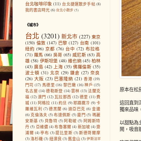
台北咖啡印象
(11)
台北捷運散步手帖
(8)
我的書店時光
(6)
台北小散步
(5)
《城市》
台北
(3201)
新北市
(227)
東京
(150)
倫敦
(147)
巴黎
(127)
台南
(101)
紐約
(96)
京都
(76)
台中
(72)
布拉格
(71)
羅馬
(66)
吳哥
(65)
威尼斯
(63)
高
雄
(58)
伊斯坦堡
(48)
維也納
(45)
柏林
(43)
廣島
(42)
上海
(35)
佛羅倫斯
(35)
波士頓
(31)
北京
(29)
鎌倉
(27)
奈良
(26)
大阪
(23)
巴塞隆納
(21)
香港
(19)
門司
(17)
馬德里
(16)
黎巴嫩
(16)
神戶
(15)
原本在松菸
名古屋
(14)
德勒斯登
(14)
雲林
(13)
法蘭克
福
(12)
澳門
(12)
瓦拉那西
(12)
德里
(11)
費
這回直到
城
(11)
阿格拉
(11)
約旦
(9)
耶路撒冷
(9)
卡
獨來品味
羅維瓦利
(7)
德黑蘭
(6)
迪亞巴克
(6)
金邊
(6)
克倫洛夫
(5)
布達佩斯
(5)
廈門
(5)
瑪麗
安斯基
(5)
貝魯特
(5)
阿勒坡
(5)
阿姆斯特
以甜點為
丹
(5)
亞維儂
(4)
布魯塞爾
(4)
新加坡
(4)
齋
鬧，吸音
浦爾
(4)
亭布
(3)
提比里斯
(3)
斯德哥爾摩
(3)
洛杉磯
(3)
紐澳良
(3)
舊金山
(3)
伊斯法罕