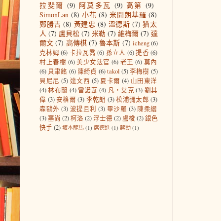
拉斐爾
(9)
阿莫多瓦
(9)
高第
(9)
SimonLan
(8)
小花
(8)
米開朗基羅
(8)
鄭勝吉
(8)
黃建忠
(8)
溫德斯
(7)
猶太
人
(7)
盧貝松
(7)
米勒
(7)
維梅爾
(7)
達
爾文
(7)
高傳棋
(7)
魯本斯
(7)
icheng
(6)
克林姆
(6)
卡拉瓦喬
(6)
孫立人
(6)
提香
(6)
村上春樹
(6)
美少女法官
(6)
老王
(6)
莫內
(6)
貝聿銘
(6)
陳綺貞
(6)
takol
(5)
李梅樹
(5)
貝尼尼
(5)
達文西
(5)
夏卡爾
(4)
山田東洋
(4)
林布蘭
(4)
雷諾瓦
(4)
凡‧艾克
(3)
劉其
偉
(3)
安格爾
(3)
李乾朗
(3)
松浦彌太郎
(3)
森鷗外
(3)
波提且利
(3)
畢沙羅
(3)
陳柔縉
(3)
塞尚
(2)
柯洛
(2)
浮士德
(2)
盧梭
(2)
銀色
快手
(2)
坂本龍馬
(1)
席德進
(1)
蔣勳
(1)