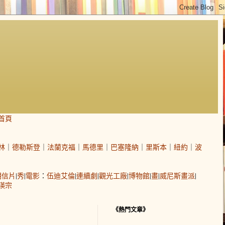
首頁
林
｜
德勒斯登
｜
法蘭克福
｜
馬德里
｜
巴塞隆納
｜
里斯本
｜
紐約
｜
波
明信片
|
秀
|
電影
：
伍迪艾倫
|
連續劇
|
觀光工廠
|
博物館
|
畫
|
威尼斯畫派
|
瑛宗
《熱門文章》