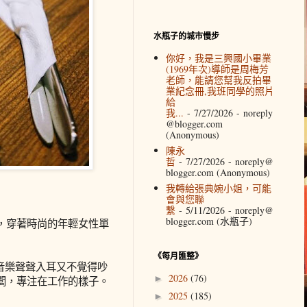
水瓶子的城市慢步
你好，我是三興國小畢業
(1969年次)導師是周梅芳
老師，能請您幫我反拍畢
業紀念冊,我班同學的照片
給
我...
- 7/27/2026
- noreply
@blogger.com
(Anonymous)
陳永
哲
- 7/27/2026
- noreply@
blogger.com (Anonymous)
我轉給張典婉小姐，可能
會與您聯
繫
- 5/11/2026
- noreply@
blogger.com (水瓶子)
，穿著時尚的年輕女性單
《每月匯整》
音樂聲聲入耳又不覺得吵
2026
(76)
►
闆，專注在工作的樣子。
2025
(185)
►