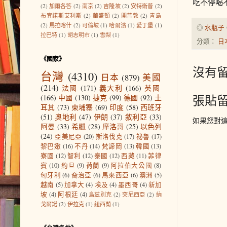
吃不停喝
(2)
加爾各答
(2)
南京
(2)
吉隆坡
(2)
安特衛普
(2)
布宜諾斯艾利斯
(2)
華盛頓
(2)
開普敦
(2)
青島
(2)
馬拉喀什
(2)
可倫坡
(1)
哈爾濱
(1)
愛丁堡
(1)
◎
水瓶子
拉巴特
(1)
胡志明市
(1)
雪梨
(1)
分類：
日
《國家》
沒有留
台灣
(4310)
日本
(879)
美國
(214)
法國
(171)
義大利
(166)
英國
張貼
(166)
中國
(130)
捷克
(99)
德國
(92)
土
耳其
(73)
柬埔寨
(69)
印度
(58)
西班牙
(51)
奧地利
(47)
伊朗
(37)
敘利亞
(33)
如果您對
阿曼
(33)
希臘
(28)
摩洛哥
(25)
以色列
(24)
亞美尼亞
(20)
斯洛伐克
(17)
祕魯
(17)
黎巴嫩
(16)
不丹
(14)
梵諦岡
(13)
韓國
(13)
寮國
(12)
智利
(12)
泰國
(12)
西藏
(11)
菲律
賓
(10)
約旦
(9)
荷蘭
(9)
阿拉伯大公國
(8)
匈牙利
(6)
喬治亞
(6)
馬來西亞
(6)
澳洲
(5)
越南
(5)
加拿大
(4)
埃及
(4)
墨西哥
(4)
新加
坡
(4)
阿根廷
(4)
烏茲別克
(2)
突尼西亞
(2)
納
戈爾諾
(2)
伊拉克
(1)
紐西蘭
(1)