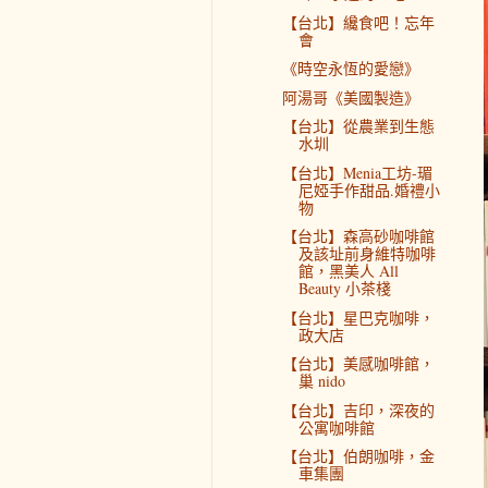
【台北】纔食吧！忘年
會
《時空永恆的愛戀》
阿湯哥《美國製造》
【台北】從農業到生態
水圳
【台北】Menia工坊-瑂
尼婭手作甜品.婚禮小
物
【台北】森高砂咖啡館
及該址前身維特咖啡
館，黑美人 All
Beauty 小茶棧
【台北】星巴克咖啡，
政大店
【台北】美感咖啡館，
巢 nido
【台北】吉印，深夜的
公寓咖啡館
【台北】伯朗咖啡，金
車集團