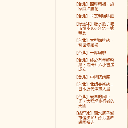
【台北】國粹精補，施
家麻油腰花
【台北】卡瓦利咖啡館
【綠逗冰】聽水瓶子城
市慢步106-台北一號
糧倉
【台北】大型咖啡館，
現世修羅場
【台北】一席咖啡
【台北】終於有年輕粉
絲，青田七六小書房
成立
【台北】中研院講座
【台北】北師美術館：
日本近代洋畫大展
【台北】最早的屈臣
氏，大稻埕步行者的
天國
【綠逗冰】聽水瓶子城
市慢步105-台北臨濟
護國禪寺