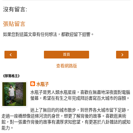
沒有留言:
張貼留言
如果您對這篇文章有任何想法，都歡迎留下迴響。
‹
›
首頁
查看網路版
《部落格主》
水瓶子
水瓶子是男人類水瓶星座，喜歡在無盡地深夜面對電腦
螢幕，希望在有生之年完成拜訪書寫百大城市的容顏。
迷上了無目的的城市散步，到世界各大城市留下足跡，
走過一座橋想像這條河流的身世，想更了解背後的故事。喜歡逛美術
館，對一張畫作背後的故事有濃厚求知慾望，有更甚於八卦雜誌的感知
能力。