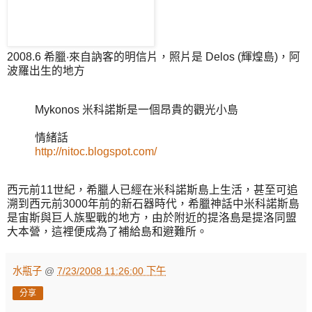
2008.6 希臘‧來自訥客的明信片，照片是 Delos (輝煌島)，阿
波羅出生的地方
Mykonos 米科諾斯是一個昂貴的觀光小島
情緒話
http://nitoc.blogspot.com/
西元前11世紀，希臘人已經在米科諾斯島上生活，甚至可追
溯到西元前3000年前的新石器時代，希臘神話中米科諾斯島
是宙斯與巨人族聖戰的地方，由於附近的提洛島是提洛同盟
大本營，這裡便成為了補給島和避難所。
水瓶子
@
7/23/2008 11:26:00 下午
分享