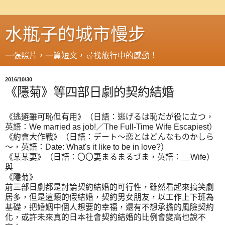
水瓶子的城市慢步
一張照片，一篇短文，尋找旅行中的感動！
2016/10/30
《隱菊》等四部日劇的契約結婚
《逃避雖可恥但有用》（日語：逃げるは恥だが役に立つ，
英語：We married as job!／The Full-Time Wife Escapiest）
《約會大作戰》（日語：デート〜恋とはどんなものかしら
〜，英語：Date: What's it like to be in love?）
《某某妻》（日語：〇〇妻まるまるづま，英語：__Wife）
與
《隱菊》
前三部日劇都是討論契約結婚的可行性，雖然看起來搞笑劇
居多，但是這類的假結婚，契約男女朋友，以工作上下班為
基礎，把婚姻中個人想要的幸福，還有不想承擔的風險契約
化，或許未來真的日本社會契約結婚的比例會變高也說不