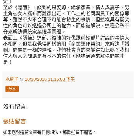
定！
至於《隱菊》，談到的是婆媳、繼承家業、情人與妻子、男
主角被女人擺布而離家出走、工作上的老闆與員工的關係等
等，雖然不少不合理不可能會發生的事情，但這樣具有衝突
性的角色可以透過公司上的權力，而能被解決，這種公私不
分來解決傳統家業繼承問題。
表面上《隱菊》這部片複雜的好像跟前幾部片討論的事情大
不相同，但是我覺得同樣適用『商業運作契約』來解決『婚
姻』問題是一樣的邏輯，我們社會真的會變得如此嗎？我相
信人與人之間還是有基本的信任，能夠溝通來解決問題才
是！
水瓶子
@
10/30/2016 11:15:00 下午
分享
沒有留言:
張貼留言
如果您對這篇文章有任何想法，都歡迎留下迴響。