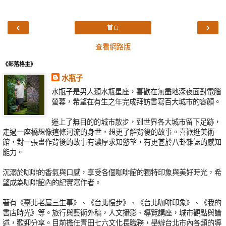
‹
›
首頁
查看網路版
《部落格主》
水瓶子
水瓶子是男人類水瓶星座，喜歡在無盡地深夜面對電腦
螢幕，希望在有生之年完成拜訪書寫百大城市的容顏。
迷上了無目的的城市散步，到世界各大城市留下足跡，
走過一座橋想像這條河流的身世，想更了解背後的故事。喜歡逛美術
館，對一張畫作背後的故事有濃厚求知慾望，有更甚於八卦雜誌的感知
能力。
沉溺於咖啡的香氣與口感，享受各個咖啡館的獨特印象與美好時光，希
望成為咖啡館內的紀實寫作者。
著有《臺北老屋三生事》、《台北慢步》、《台北咖啡印象》、《我的
書店時光》等。旅行與藝術外稿，人文攝影、導覽講座，城市觀點與論
述，歡迎分享。目前擔任青田七六文化長職務，舉辦台北市內各類的導