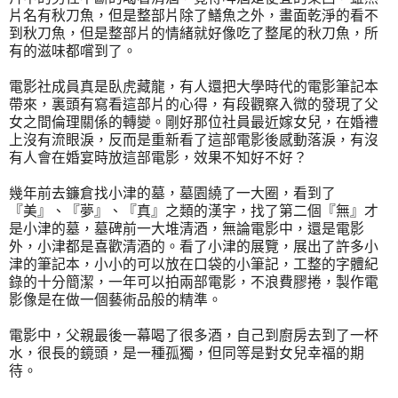
片名有秋刀魚，但是整部片除了鱔魚之外，畫面乾淨的看不
到秋刀魚，但是整部片的情緒就好像吃了整尾的秋刀魚，所
有的滋味都嚐到了。
電影社成員真是臥虎藏龍，有人還把大學時代的電影筆記本
帶來，裏頭有寫看這部片的心得，有段觀察入微的發現了父
女之間倫理關係的轉變。剛好那位社員最近嫁女兒，在婚禮
上沒有流眼淚，反而是重新看了這部電影後感動落淚，有沒
有人會在婚宴時放這部電影，效果不知好不好？
幾年前去鐮倉找小津的墓，墓園繞了一大圈，看到了
『美』、『夢』、『真』之類的漢字，找了第二個『無』才
是小津的墓，墓碑前一大堆清酒，無論電影中，還是電影
外，小津都是喜歡清酒的。看了小津的展覽，展出了許多小
津的筆記本，小小的可以放在口袋的小筆記，工整的字體紀
錄的十分簡潔，一年可以拍兩部電影，不浪費膠捲，製作電
影像是在做一個藝術品般的精準。
電影中，父親最後一幕喝了很多酒，自己到廚房去到了一杯
水，很長的鏡頭，是一種孤獨，但同等是對女兒幸福的期
待。