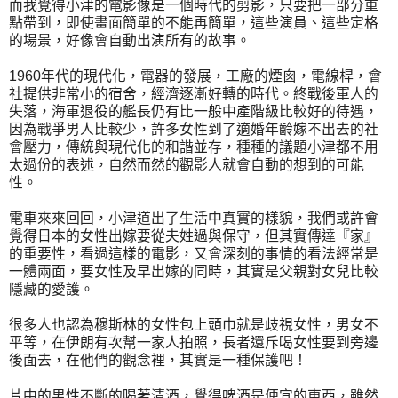
而我覺得小津的電影像是一個時代的剪影，只要把一部分重
點帶到，即使畫面簡單的不能再簡單，這些演員、這些定格
的場景，好像會自動出演所有的故事。
1960年代的現代化，電器的發展，工廠的煙囪，電線桿，會
社提供非常小的宿舍，經濟逐漸好轉的時代。終戰後軍人的
失落，海軍退役的艦長仍有比一般中產階級比較好的待遇，
因為戰爭男人比較少，許多女性到了適婚年齡嫁不出去的社
會壓力，傳統與現代化的和諧並存，種種的議題小津都不用
太過份的表述，自然而然的觀影人就會自動的想到的可能
性。
電車來來回回，小津道出了生活中真實的樣貌，我們或許會
覺得日本的女性出嫁要從夫姓過與保守，但其實傳達『家』
的重要性，看過這樣的電影，又會深刻的事情的看法經常是
一體兩面，要女性及早出嫁的同時，其實是父親對女兒比較
隱藏的愛護。
很多人也認為穆斯林的女性包上頭巾就是歧視女性，男女不
平等，在伊朗有次幫一家人拍照，長者還斥喝女性要到旁邊
後面去，在他們的觀念裡，其實是一種保護吧！
片中的男性不斷的喝著清酒，覺得啤酒是便宜的東西，雖然