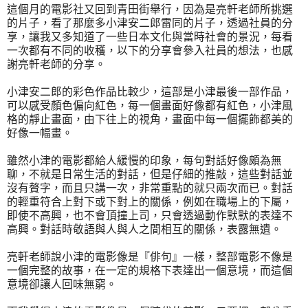
這個月的電影社又回到青田街舉行，因為是亮軒老師所挑選
的片子，看了那麼多小津安二郎雷同的片子，透過社員的分
享，讓我又多知道了一些日本文化與當時社會的景況，每看
一次都有不同的收穫，以下的分享會參入社員的想法，也感
謝亮軒老師的分享。
小津安二郎的彩色作品比較少，這部是小津最後一部作品，
可以感受顏色偏向紅色，每一個畫面好像都有紅色，小津風
格的靜止畫面，由下往上的視角，畫面中每一個擺飾都美的
好像一幅畫。
雖然小津的電影都給人緩慢的印象，每句對話好像頗為無
聊，不就是日常生活的對話，但是仔細的推敲，這些對話並
沒有贅字，而且只講一次，非常重點的就只兩次而已。對話
的輕重符合上對下或下對上的關係，例如在職場上的下屬，
即使不高興，也不會頂撞上司，只會透過動作默默的表達不
高興。對話時敬語與人與人之間相互的關係，表露無遺。
亮軒老師說小津的電影像是『俳句』一樣，整部電影不像是
一個完整的故事，在一定的規格下表達出一個意境，而這個
意境卻讓人回味無窮。