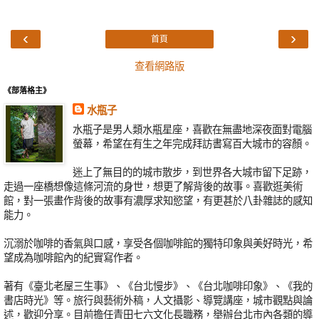
‹
›
首頁
查看網路版
《部落格主》
水瓶子
水瓶子是男人類水瓶星座，喜歡在無盡地深夜面對電腦
螢幕，希望在有生之年完成拜訪書寫百大城市的容顏。
迷上了無目的的城市散步，到世界各大城市留下足跡，
走過一座橋想像這條河流的身世，想更了解背後的故事。喜歡逛美術
館，對一張畫作背後的故事有濃厚求知慾望，有更甚於八卦雜誌的感知
能力。
沉溺於咖啡的香氣與口感，享受各個咖啡館的獨特印象與美好時光，希
望成為咖啡館內的紀實寫作者。
著有《臺北老屋三生事》、《台北慢步》、《台北咖啡印象》、《我的
書店時光》等。旅行與藝術外稿，人文攝影、導覽講座，城市觀點與論
述，歡迎分享。目前擔任青田七六文化長職務，舉辦台北市內各類的導