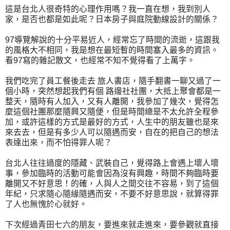
這是台北人很奇特的心理作用嗎？我一直在想，我到別人
家，是否也都是如此呢？日本房子與庭院動線設計的關係？
97導覽解說的十分平易近人，經常忘了時間的流逝，這跟我
的風格大不相同，我是想在最短暫的時間塞入最多的資訊。
看97寫的雜記散文，也經常不知不覺得看了上萬字。
我們吃完了員工餐後走去 旅人書店，隨手翻書一聊又過了一
個小時，突然想起我們有個 路邊社社團，大抵上聚會都是一
整天，隨時有人加入，又有人離開，我參加了幾次，覺得怎
麼這個社團那麼隨興又隨便，但是時間總是不太允許全程參
加，或許這樣的方式是最好的方式，人生中的朋友雖也是來
來去去，但是有多少人可以隨遇而安，自在的把自己的想法
表達出來，而不怕得罪人呢？
台北人往往過度的隱藏、武裝自己，覺得路上會遇上壞人壞
事，參加臨時的活動可能會因為沒有興趣，時間不夠臨時要
離開又不好意思！的確，人與人之間交往不容易，到了這個
年紀，只求隨心隨緣隨遇而安，不要不好意思說，就算得罪
了人也無愧於心就好。
下次經過青田七六的朋友，要進來就走進來，要參觀就直接