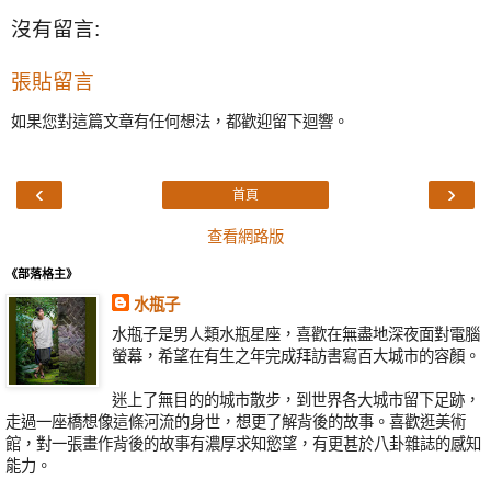
沒有留言:
張貼留言
如果您對這篇文章有任何想法，都歡迎留下迴響。
‹
›
首頁
查看網路版
《部落格主》
水瓶子
水瓶子是男人類水瓶星座，喜歡在無盡地深夜面對電腦
螢幕，希望在有生之年完成拜訪書寫百大城市的容顏。
迷上了無目的的城市散步，到世界各大城市留下足跡，
走過一座橋想像這條河流的身世，想更了解背後的故事。喜歡逛美術
館，對一張畫作背後的故事有濃厚求知慾望，有更甚於八卦雜誌的感知
能力。