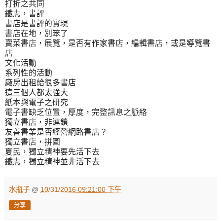
打折之共同
鐵志，書評
書店是書評的實現
書店在地，別笨了
賣菜書店，展覽，是否有作家書店，編輯書店，或是導覽書
店
文化活動
系列性的活動
廠房出租給很多書店
這三個人都太強大
紙本與電子之研究
電子書缺乏位置，厚度，完整訊息之脈絡
獨立書店，非連鎖
友善書業是否經營網路書店？
獨立書店，拼圖
夏民，獨立精神要先活下去
鐵志，獨立精神並非活下去
水瓶子
@
10/31/2016 09:21:00 下午
分享