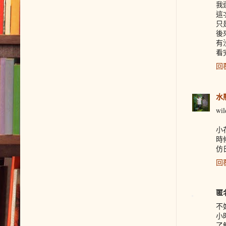
我
這
只
後
有
看
回
水
w
小
時
仿
回
匿
不
小
了