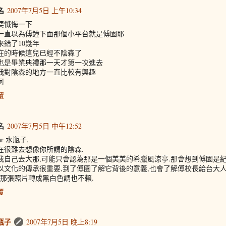
名
2007年7月5日 上午10:34
要懺悔一下
一直以為傅鐘下面那個小平台就是傅園耶
來錯了10幾年
在的時候這兒已經不陰森了
也是畢業典禮那一天才第一次進去
我對陰森的地方一直比較有興趣
呵
覆
名
2007年7月5日 中午12:52
ar 水瓶子,
在很難去想像你所謂的陰森.
我自己去大那,可能只會認為那是一個美美的希臘風涼亭.那會想到傅園是紀
以文化的傳承很重要,到了傅園了解它背後的意義,也會了解傅校長給台大人
.s.那張照片轉成黑白色調也不賴.
覆
瓶子
2007年7月5日 晚上8:19