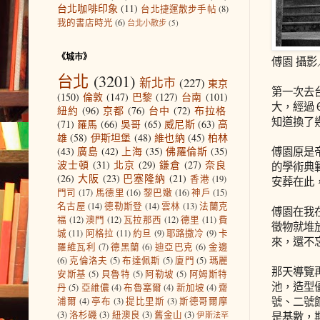
台北咖啡印象
(11)
台北捷運散步手帖
(8)
我的書店時光
(6)
台北小散步
(5)
《城市》
傅園 攝
台北
(3201)
新北市
(227)
東京
第一次去
(150)
倫敦
(147)
巴黎
(127)
台南
(101)
大，經過
紐約
(96)
京都
(76)
台中
(72)
布拉格
知道換了
(71)
羅馬
(66)
吳哥
(65)
威尼斯
(63)
高
雄
(58)
伊斯坦堡
(48)
維也納
(45)
柏林
傅園原是
(43)
廣島
(42)
上海
(35)
佛羅倫斯
(35)
波士頓
(31)
北京
(29)
鎌倉
(27)
奈良
的學術典範
(26)
大阪
(23)
巴塞隆納
(21)
香港
(19)
安葬在此
門司
(17)
馬德里
(16)
黎巴嫩
(16)
神戶
(15)
名古屋
(14)
德勒斯登
(14)
雲林
(13)
法蘭克
傅園在我
福
(12)
澳門
(12)
瓦拉那西
(12)
德里
(11)
費
徵物就堆
城
(11)
阿格拉
(11)
約旦
(9)
耶路撒冷
(9)
卡
來，還不
羅維瓦利
(7)
德黑蘭
(6)
迪亞巴克
(6)
金邊
(6)
克倫洛夫
(5)
布達佩斯
(5)
廈門
(5)
瑪麗
那天導覽
安斯基
(5)
貝魯特
(5)
阿勒坡
(5)
阿姆斯特
池，造型
丹
(5)
亞維儂
(4)
布魯塞爾
(4)
新加坡
(4)
齋
號、二號
浦爾
(4)
亭布
(3)
提比里斯
(3)
斯德哥爾摩
(3)
洛杉磯
(3)
紐澳良
(3)
舊金山
(3)
是基數，
伊斯法罕