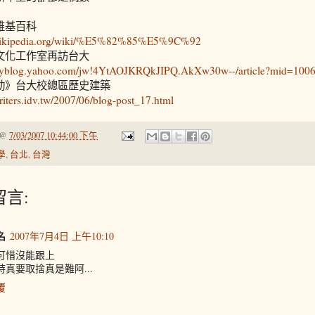
維基百科
.wikipedia.org/wiki/%E5%82%85%E5%9C%92
文化工作室再訪台大
.myblog.yahoo.com/jw!4YtAOJKRQkJIPQ.AkXw30w--/article?mid=100
動》台大校總區歷史建築
writers.idv.tw/2007/06/blog-post_17.html
@
7/03/2007 10:44:00 下午
學
,
台北
,
台灣
留言:
名
2007年7月4日 上午10:10
可惜沒能跟上
時真要取捨真是難阿...
覆