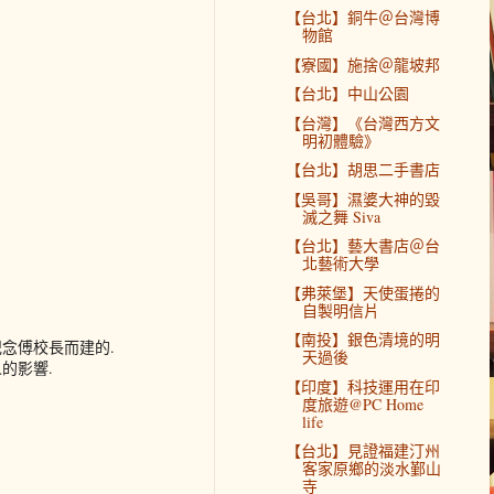
【台北】銅牛＠台灣博
物館
【寮國】施捨＠龍坡邦
【台北】中山公園
【台灣】《台灣西方文
明初體驗》
【台北】胡思二手書店
【吳哥】濕婆大神的毀
滅之舞 Siva
【台北】藝大書店＠台
北藝術大學
【弗萊堡】天使蛋捲的
自製明信片
【南投】銀色清境的明
念傅校長而建的.
天過後
的影響.
【印度】科技運用在印
度旅遊@PC Home
life
【台北】見證福建汀州
客家原鄉的淡水鄞山
寺