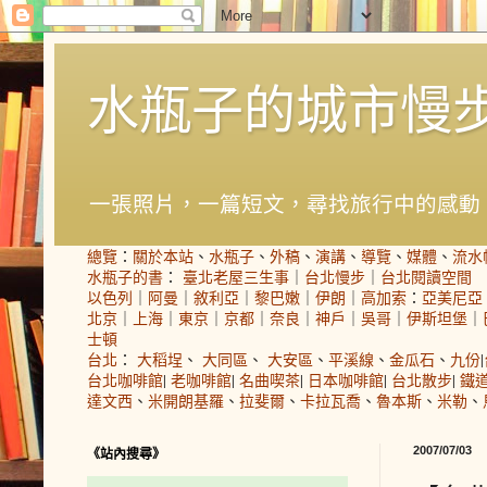
水瓶子的城市慢
一張照片，一篇短文，尋找旅行中的感動
總覽
：
關於本站
、
水瓶子
、
外稿
、
演講
、
導覽
、
媒體
、
流水
水瓶子的書
：
臺北老屋三生事
｜
台北慢步
｜
台北閱讀空間
以色列
｜
阿曼
｜
敘利亞
｜
黎巴嫩
｜
伊朗
｜
高加索
：
亞美尼亞
北京
｜
上海
｜
東京
｜
京都
｜
奈良
｜
神戶
｜
吳哥
｜
伊斯坦堡
｜
士頓
台北
：
大稻埕
、
大同區
、
大安區
、
平溪線
、
金瓜石
、
九份
|
台北咖啡館
|
老咖啡館
|
名曲喫茶
|
日本咖啡館
|
台北散步
|
鐵
達文西
、
米開朗基羅
、
拉斐爾
、
卡拉瓦喬
、
魯本斯
、
米勒
、
2007/07/03
《站內搜尋》