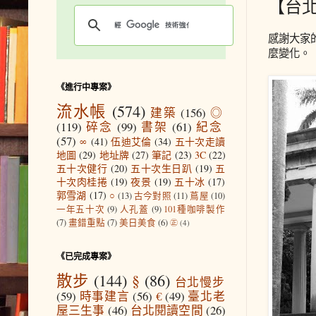
【台
感謝大家
麼變化。
《進行中專案》
流水帳
(574)
建築
(156)
◎
(119)
碎念
(99)
書架
(61)
紀念
(57)
∞
(41)
伍迪艾倫
(34)
五十次走讀
地圖
(29)
地址牌
(27)
筆記
(23)
3C
(22)
五十次健行
(20)
五十次生日趴
(19)
五
十次肉桂捲
(19)
夜景
(19)
五十冰
(17)
郭雪湖
(17)
○
(13)
古今對照
(11)
蔦屋
(10)
一年五十次
(9)
人孔蓋
(9)
101種咖啡製作
(7)
畫錯重點
(7)
美日美食
(6)
㊣
(4)
《已完成專案》
散步
(144)
§
(86)
台北慢步
(59)
時事建言
(56)
€
(49)
臺北老
屋三生事
(46)
台北閱讀空間
(26)