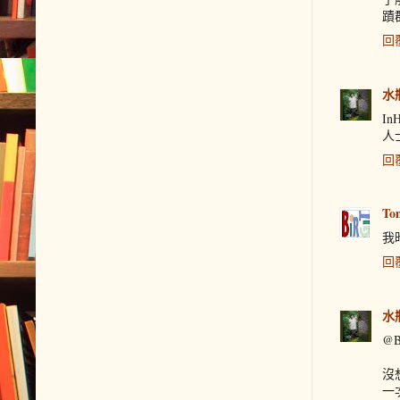
蹟
回
水
I
人
回
To
我
回
水
@B
沒
一