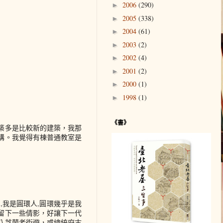
2006
(290)
►
2005
(338)
►
2004
(61)
►
2003
(2)
►
2002
(4)
►
2001
(2)
►
2000
(1)
►
1998
(1)
►
《書》
築多是比較新的建築，我那
以講。我覺得有棟普通教室是
,我是圓環人,圓環幾乎是我
留下一些倩影，好讓下一代
八芝蘭老街遊，或總統府古