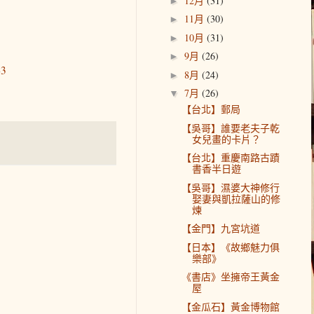
12月
(31)
►
11月
(30)
►
10月
(31)
►
9月
(26)
►
63
8月
(24)
►
7月
(26)
▼
【台北】郵局
【吳哥】誰要老夫子乾
女兒畫的卡片？
【台北】重慶南路古蹟
書香半日遊
【吳哥】濕婆大神修行
娶妻與凱拉薩山的修
煉
【金門】九宮坑道
【日本】《故鄉魅力俱
樂部》
《書店》坐擁帝王黃金
屋
【金瓜石】黃金博物館