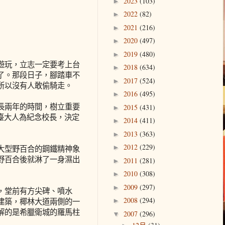
2023
(103)
►
2022
(82)
►
2021
(216)
►
2020
(497)
►
2019
(480)
►
遊玩，立志一定要考上台
2018
(634)
►
了。那段日子，腳踏車不
2017
(524)
►
所以沒有人敢偷騎走。
2016
(495)
►
長兩年的時間，樹立重要
2015
(431)
►
。臺大人為紀念校長，決定
2014
(411)
►
2013
(363)
►
2012
(229)
►
大型野百合的鋼鐵精神象
野百合後就淋了一身濕出
2011
(281)
►
2010
(308)
►
2009
(297)
►
，堂前有方尖碑、噴水
2008
(294)
建築，椰林大道兩側的一
►
解的是希臘衛城的羅馬柱
2007
(296)
▼