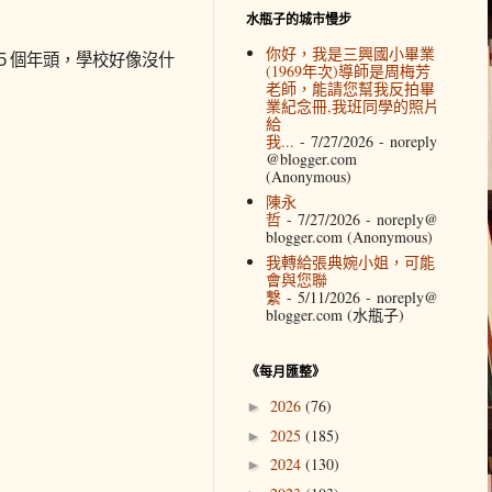
水瓶子的城市慢步
你好，我是三興國小畢業
５個年頭，學校好像沒什
(1969年次)導師是周梅芳
老師，能請您幫我反拍畢
業紀念冊,我班同學的照片
給
我...
- 7/27/2026
- noreply
@blogger.com
(Anonymous)
陳永
哲
- 7/27/2026
- noreply@
blogger.com (Anonymous)
我轉給張典婉小姐，可能
會與您聯
繫
- 5/11/2026
- noreply@
blogger.com (水瓶子)
《每月匯整》
2026
(76)
►
2025
(185)
►
2024
(130)
►