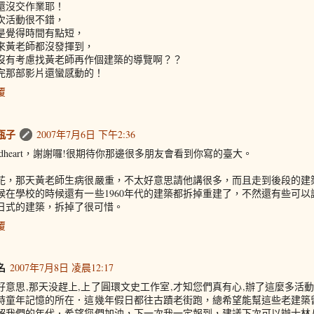
還沒交作業耶！
次活動很不錯，
是覺得時間有點短，
來黃老師都沒發揮到，
沒有考慮找黃老師再作個建築的導覽啊？？
完那部影片還蠻感動的！
覆
瓶子
2007年7月6日 下午2:36
ildheart，謝謝囉!很期待你那邊很多朋友會看到你寫的臺大。
花，那天黃老師生病很嚴重，不太好意思請他講很多，而且走到後段的建
候在學校的時候還有一些1960年代的建築都拆掉重建了，不然還有些可
日式的建築，拆掉了很可惜。
覆
名
2007年7月8日 凌晨12:17
好意思,那天没趕上,上了圓環文史工作室,才知您們真有心,辦了這麼多活動
時童年記憶的所在．這幾年假日都往古蹟老街跑，總希望能幫這些老建築
解我們的年代．希望您們加油，下一次我一定報到，建議下次可以辦士林