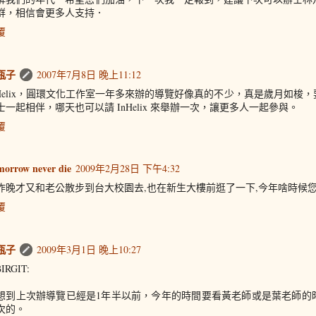
群，相信會更多人支持．
覆
瓶子
2007年7月8日 晚上11:12
nHelix，圓環文化工作室一年多來辦的導覽好像真的不少，真是歲月如梭
士一起相伴，哪天也可以請 InHelix 來舉辦一次，讓更多人一起參與。
覆
morrow never die
2009年2月28日 下午4:32
昨晚才又和老公散步到台大校園去,也在新生大樓前逛了一下,今年啥時候
覆
瓶子
2009年3月1日 晚上10:27
IRGIT:
想到上次辦導覽已經是1年半以前，今年的時間要看黃老師或是葉老師的
次的。