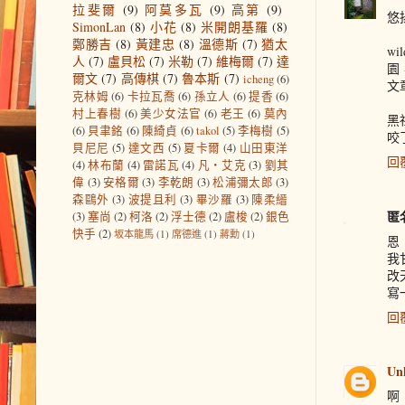
拉斐爾
(9)
阿莫多瓦
(9)
高第
(9)
悠
SimonLan
(8)
小花
(8)
米開朗基羅
(8)
鄭勝吉
(8)
黃建忠
(8)
溫德斯
(7)
猶太
w
人
(7)
盧貝松
(7)
米勒
(7)
維梅爾
(7)
達
園
爾文
(7)
高傳棋
(7)
魯本斯
(7)
icheng
(6)
文
克林姆
(6)
卡拉瓦喬
(6)
孫立人
(6)
提香
(6)
村上春樹
(6)
美少女法官
(6)
老王
(6)
莫內
黑
(6)
貝聿銘
(6)
陳綺貞
(6)
takol
(5)
李梅樹
(5)
咬
貝尼尼
(5)
達文西
(5)
夏卡爾
(4)
山田東洋
回
(4)
林布蘭
(4)
雷諾瓦
(4)
凡‧艾克
(3)
劉其
偉
(3)
安格爾
(3)
李乾朗
(3)
松浦彌太郎
(3)
森鷗外
(3)
波提且利
(3)
畢沙羅
(3)
陳柔縉
匿
(3)
塞尚
(2)
柯洛
(2)
浮士德
(2)
盧梭
(2)
銀色
快手
(2)
坂本龍馬
(1)
席德進
(1)
蔣勳
(1)
恩
我
改
寫
回
Un
啊