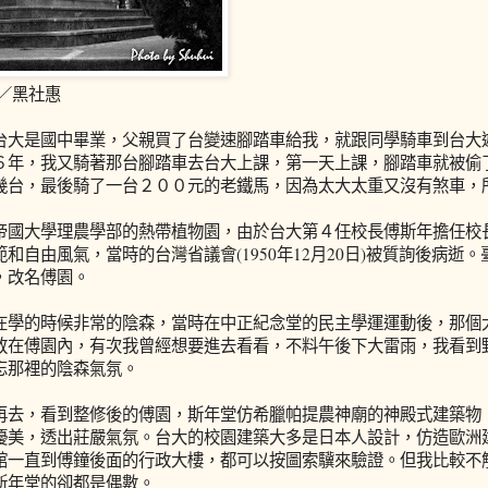
影／黑社惠
台大是國中畢業，父親買了台變速腳踏車給我，就跟同學騎車到台大
６年，我又騎著那台腳踏車去台大上課，第一天上課，腳踏車就被偷
幾台，最後騎了一台２００元的老鐵馬，因為太大太重又沒有煞車，
帝國大學理農學部的熱帶植物園，由於台大第４任校長傅斯年擔任校
和自由風氣，當時的台灣省議會(1950年12月20日)被質詢後病逝
，改名傅園。
在學的時候非常的陰森，當時在中正紀念堂的民主學運運動後，那個
放在傅園內，有次我曾經想要進去看看，不料午後下大雷雨，我看到
忘那裡的陰森氣氛。
再去，看到整修後的傅園，斯年堂仿希臘帕提農神廟的神殿式建築物
優美，透出莊嚴氣氛。台大的校園建築大多是日本人設計，仿造歐洲
館一直到傅鐘後面的行政大樓，都可以按圖索驥來驗證。但我比較不
斯年堂的卻都是偶數。