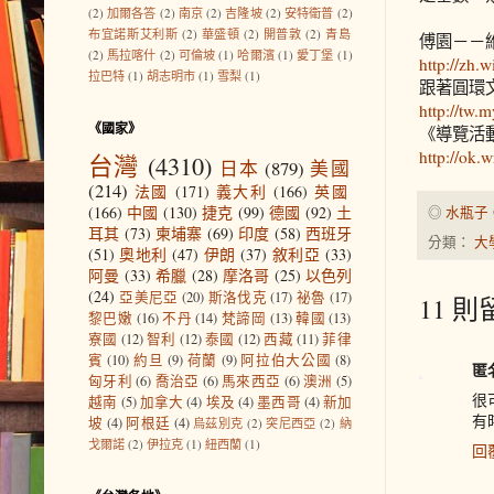
(2)
加爾各答
(2)
南京
(2)
吉隆坡
(2)
安特衛普
(2)
布宜諾斯艾利斯
(2)
華盛頓
(2)
開普敦
(2)
青島
傅園－－
(2)
馬拉喀什
(2)
可倫坡
(1)
哈爾濱
(1)
愛丁堡
(1)
http://zh
拉巴特
(1)
胡志明市
(1)
雪梨
(1)
跟著圓環
http://tw
《國家》
《導覽活
http://ok.
台灣
(4310)
日本
(879)
美國
(214)
法國
(171)
義大利
(166)
英國
(166)
中國
(130)
捷克
(99)
德國
(92)
土
◎
水瓶子
耳其
(73)
柬埔寨
(69)
印度
(58)
西班牙
分類：
大
(51)
奧地利
(47)
伊朗
(37)
敘利亞
(33)
阿曼
(33)
希臘
(28)
摩洛哥
(25)
以色列
(24)
亞美尼亞
(20)
斯洛伐克
(17)
祕魯
(17)
11 則
黎巴嫩
(16)
不丹
(14)
梵諦岡
(13)
韓國
(13)
寮國
(12)
智利
(12)
泰國
(12)
西藏
(11)
菲律
賓
(10)
約旦
(9)
荷蘭
(9)
阿拉伯大公國
(8)
匿
匈牙利
(6)
喬治亞
(6)
馬來西亞
(6)
澳洲
(5)
很
越南
(5)
加拿大
(4)
埃及
(4)
墨西哥
(4)
新加
有
坡
(4)
阿根廷
(4)
烏茲別克
(2)
突尼西亞
(2)
納
戈爾諾
(2)
伊拉克
(1)
紐西蘭
(1)
回