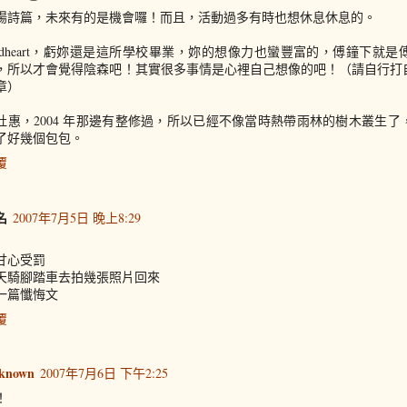
揚詩篇，未來有的是機會囉！而且，活動過多有時也想休息休息的。
ildheart，虧妳還是這所學校畢業，妳的想像力也蠻豐富的，傅鐘下就
，所以才會覺得陰森吧！其實很多事情是心裡自己想像的吧！（請自行打自
章）
社惠，2004 年那邊有整修過，所以已經不像當時熱帶雨林的樹木叢生
了好幾個包包。
覆
名
2007年7月5日 晚上8:29
甘心受罰
天騎腳踏車去拍幾張照片回來
一篇懺悔文
覆
known
2007年7月6日 下午2:25
！