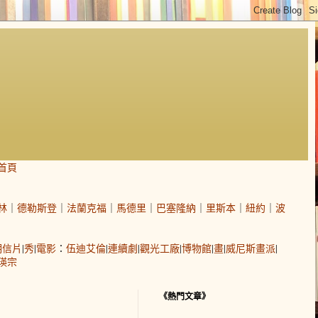
首頁
林
｜
德勒斯登
｜
法蘭克福
｜
馬德里
｜
巴塞隆納
｜
里斯本
｜
紐約
｜
波
明信片
|
秀
|
電影
：
伍迪艾倫
|
連續劇
|
觀光工廠
|
博物館
|
畫
|
威尼斯畫派
|
瑛宗
《熱門文章》