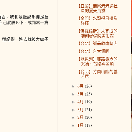
【宜蘭】無尾港港邊社
區的夏天海攤
是傅園，我也是聽說那裡是墓
【金門】水頭得月樓及
己屁股10下，或罰寫一篇
洋樓
【佛羅倫斯】未完成的
雕刻＠學院美術館
了，還記得一進去就被大蚊子
【台北】誠品敦南總店
【台北】台大傅園
【以色列】耶路撒冷的
哭牆、苦路與金頂
【台北】芳蘭山腳的義
芳居
6月
(26)
►
5月
(25)
►
4月
(19)
►
3月
(21)
►
2月
(20)
►
1月
(17)
►