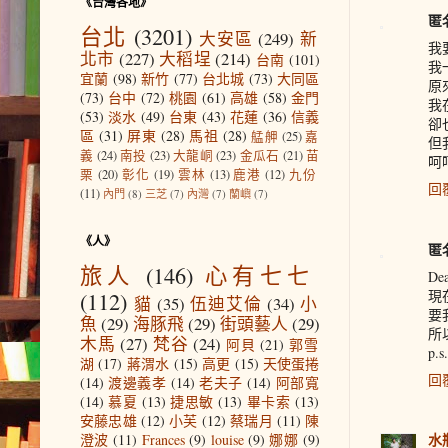
《台灣各地》
匿
台北
(3201)
大安區
(249)
新
我
北市
(227)
大稻埕
(214)
台南
(101)
我
宜蘭
(98)
新竹
(77)
台北城
(73)
大同區
原
(73)
台中
(72)
桃園
(61)
高雄
(58)
金門
我
(53)
淡水
(49)
台東
(43)
花蓮
(36)
信義
卻
區
(31)
屏東
(28)
馬祖
(28)
艋舺
(25)
嘉
但
義
(24)
南投
(23)
大龍峒
(23)
金瓜石
(21)
苗
呵
栗
(20)
彰化
(19)
雲林
(13)
鹿港
(12)
九份
回
(11)
內門
(8)
三芝
(7)
內灣
(7)
蘭嶼
(7)
《人》
匿
旅人
(146)
心有七七
De
(112)
現
貓
(35)
伍迪艾倫
(34)
小
要
魚
(29)
海豚飛
(29)
街頭藝人
(29)
所
木馬
(27)
梵谷
(24)
阿貝
(21)
郭雪
p
湖
(17)
蔣渭水
(15)
高更
(15)
天使蛋捲
回
(14)
渡邊義孝
(14)
老夫子
(14)
阿部寬
(14)
慕夏
(13)
捷思敏
(13)
畢卡索
(13)
安藤忠雄
(12)
小芙
(12)
蔡瑞月
(11)
陳
水
澄波
(11)
Frances
(9)
louise
(9)
娜娜
(9)