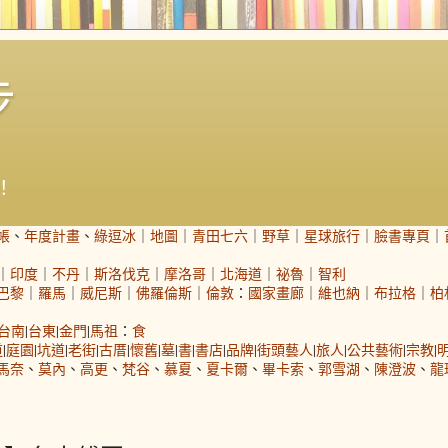
步
！
帳
、
年度計畫
、
綠逗冰
｜
地圖
｜
青田七六
｜
野草
｜
星球旅行
｜
臉書專頁
｜
｜
印度
｜
不丹
｜
斯洛伐克
｜
摩洛哥
｜
北海道
｜
祕魯
｜
智利
巴黎
｜
羅馬
｜
威尼斯
｜
佛羅倫斯
｜
倫敦
：
國家畫廊
｜
維也納
｜
布拉格
｜
柏
台南
|
台東
|
金門
|
馬祖
：
食
道
|
庭園
|
坑道
|
老街
|
古厝
|
懷舊
|
墓
|
書
|
書店
|
品牌
|
街頭藝人
|
旅人
|
公共藝術
|
宗教
|
馬奈
、
莫內
、
高更
、
梵谷
、
慕夏
、
夏卡爾
、
畢卡索
、
郭雪湖
、
陳澄波
、
龍