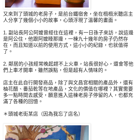
又來到了頭城的老房子，是前台鐵宿舍，坐在榻榻米聽店主
人分享了幾個小小的故事，心頭浮現了溫馨的畫面。
1. 副站長阿公阿嬤曾經住在這裡，有一日孫子來訪，說這邊
是阿公住，他跟阿嬤睡那邊，一棟九十幾年的房子仍然存
在，而且知道以前的使用方式，這小小的紀錄，也就值得
了。
2. 鄰居的小孩經常晚起趕不上火車，站長很好心，還會等他
們上車才開車，雖然誤點，但是超有人情味的。
店主在此自行開發商品，除了與文昌宮相關的產品外，還有
柚花醋、番茄乾等在地產品，文化的價值在哪裡？其實需要
多一點時間去感受，願意進入這棟老房子停留的人，也都充
滿了各種的回憶。
＊頭城老街某店（因為我忘了店名）