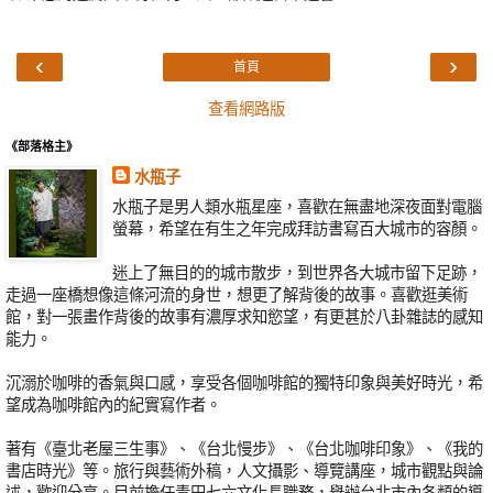
‹
›
首頁
查看網路版
《部落格主》
水瓶子
水瓶子是男人類水瓶星座，喜歡在無盡地深夜面對電腦
螢幕，希望在有生之年完成拜訪書寫百大城市的容顏。
迷上了無目的的城市散步，到世界各大城市留下足跡，
走過一座橋想像這條河流的身世，想更了解背後的故事。喜歡逛美術
館，對一張畫作背後的故事有濃厚求知慾望，有更甚於八卦雜誌的感知
能力。
沉溺於咖啡的香氣與口感，享受各個咖啡館的獨特印象與美好時光，希
望成為咖啡館內的紀實寫作者。
著有《臺北老屋三生事》、《台北慢步》、《台北咖啡印象》、《我的
書店時光》等。旅行與藝術外稿，人文攝影、導覽講座，城市觀點與論