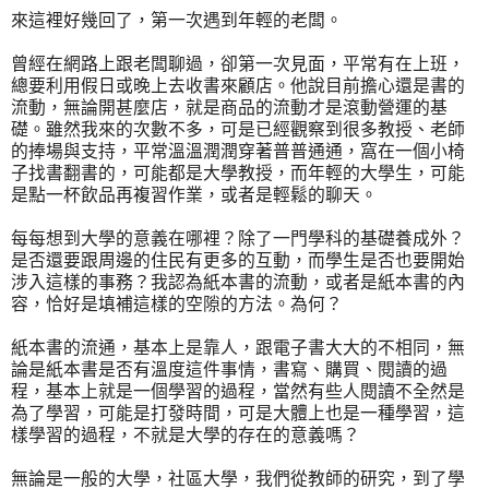
來這裡好幾回了，第一次遇到年輕的老闆。
曾經在網路上跟老闆聊過，卻第一次見面，平常有在上班，
總要利用假日或晚上去收書來顧店。他說目前擔心還是書的
流動，無論開甚麼店，就是商品的流動才是滾動營運的基
礎。雖然我來的次數不多，可是已經觀察到很多教授、老師
的捧場與支持，平常溫溫潤潤穿著普普通通，窩在一個小椅
子找書翻書的，可能都是大學教授，而年輕的大學生，可能
是點一杯飲品再複習作業，或者是輕鬆的聊天。
每每想到大學的意義在哪裡？除了一門學科的基礎養成外？
是否還要跟周邊的住民有更多的互動，而學生是否也要開始
涉入這樣的事務？我認為紙本書的流動，或者是紙本書的內
容，恰好是填補這樣的空隙的方法。為何？
紙本書的流通，基本上是靠人，跟電子書大大的不相同，無
論是紙本書是否有溫度這件事情，書寫、購買、閱讀的過
程，基本上就是一個學習的過程，當然有些人閱讀不全然是
為了學習，可能是打發時間，可是大體上也是一種學習，這
樣學習的過程，不就是大學的存在的意義嗎？
無論是一般的大學，社區大學，我們從教師的研究，到了學