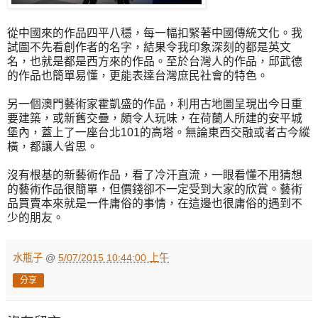
從中國來的作品四平八穩，每一幅扣緊著中國傳統文化。我
試圖不先看創作者的名字，結果令我印象深刻的都是英文
名，也就是都是西方來的作品。至於台灣人的作品，邱武德
的作品也簡單易懂，更能表達台灣庶民社會的特色。
另一個澳門藝術家霍凱盛的作品，利用古地圖呈現出今日重
要建築，或新舊交疊，頗令人玩味，在荷蘭人所建的安平城
堡內，蓋上了一座台北101的高塔。無論東西交融或者古今縱
橫，都讓人省思。
沒有根基的新藝術作品，看了冷汗直流，一眼看懂不用猜想
的藝術作品很簡單，但價錢卻不一定受到大家的欣賞。藝術
品買賣本來就是一件庸俗的事情，在這邊也很庸俗的遇到不
少的朋友。
水瓶子
@
5/07/2015 10:44:00 上午
分享