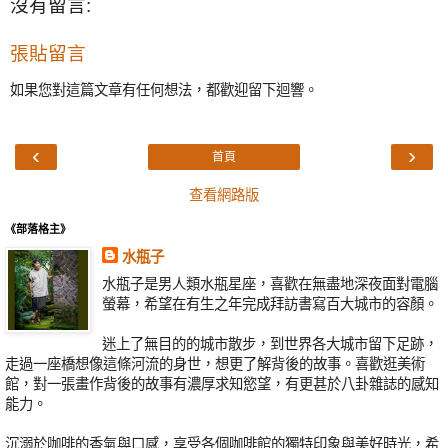
沒有留言:
張貼留言
如果您對這篇文章有任何想法，都歡迎留下迴響。
‹
›
首頁
查看網路版
《部落格主》
水瓶子
水瓶子是男人類水瓶星座，喜歡在無盡地深夜面對電腦
螢幕，希望在有生之年完成拜訪書寫百大城市的容顏。
迷上了無目的的城市散步，到世界各大城市留下足跡，
走過一座橋想像這條河流的身世，想更了解背後的故事。喜歡逛美術
館，對一張畫作背後的故事有濃厚求知慾望，有更甚於八卦雜誌的感知
能力。
沉溺於咖啡的香氣與口感，享受各個咖啡館的獨特印象與美好時光，希