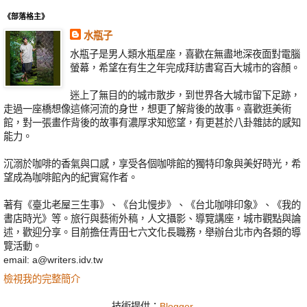
《部落格主》
水瓶子
水瓶子是男人類水瓶星座，喜歡在無盡地深夜面對電腦
螢幕，希望在有生之年完成拜訪書寫百大城市的容顏。
迷上了無目的的城市散步，到世界各大城市留下足跡，
走過一座橋想像這條河流的身世，想更了解背後的故事。喜歡逛美術
館，對一張畫作背後的故事有濃厚求知慾望，有更甚於八卦雜誌的感知
能力。
沉溺於咖啡的香氣與口感，享受各個咖啡館的獨特印象與美好時光，希
望成為咖啡館內的紀實寫作者。
著有《臺北老屋三生事》、《台北慢步》、《台北咖啡印象》、《我的
書店時光》等。旅行與藝術外稿，人文攝影、導覽講座，城市觀點與論
述，歡迎分享。目前擔任青田七六文化長職務，舉辦台北市內各類的導
覽活動。
email: a@writers.idv.tw
檢視我的完整簡介
技術提供：
Blogger
.