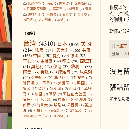
(2)
加爾各答
(2)
南京
(2)
吉隆坡
(2)
安特衛普
(2)
很感恩的
布宜諾斯艾利斯
(2)
華盛頓
(2)
開普敦
(2)
青島
煮，控制
(2)
馬拉喀什
(2)
可倫坡
(1)
哈爾濱
(1)
愛丁堡
(1)
的咖啡工
拉巴特
(1)
胡志明市
(1)
雪梨
(1)
難怪老闆
《國家》
台灣
(4310)
日本
(879)
美國
◎
水瓶子
(214)
法國
(171)
義大利
(166)
英國
分類：
大
(166)
中國
(130)
捷克
(99)
德國
(92)
土
耳其
(73)
柬埔寨
(69)
印度
(58)
西班牙
(51)
奧地利
(47)
伊朗
(37)
敘利亞
(33)
沒有留
阿曼
(33)
希臘
(28)
摩洛哥
(25)
以色列
(24)
亞美尼亞
(20)
斯洛伐克
(17)
祕魯
(17)
黎巴嫩
(16)
不丹
(14)
梵諦岡
(13)
韓國
(13)
張貼
寮國
(12)
智利
(12)
泰國
(12)
西藏
(11)
菲律
賓
(10)
約旦
(9)
荷蘭
(9)
阿拉伯大公國
(8)
如果您對
匈牙利
(6)
喬治亞
(6)
馬來西亞
(6)
澳洲
(5)
越南
(5)
加拿大
(4)
埃及
(4)
墨西哥
(4)
新加
坡
(4)
阿根廷
(4)
烏茲別克
(2)
突尼西亞
(2)
納
戈爾諾
(2)
伊拉克
(1)
紐西蘭
(1)