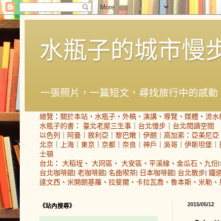
水瓶子的城市慢
一張照片，一篇短文，尋找旅行中的感動
總覽
：
關於本站
、
水瓶子
、
外稿
、
演講
、
導覽
、
媒體
、
流水
水瓶子的書
：
臺北老屋三生事
｜
台北慢步
｜
台北閱讀空間
以色列
｜
阿曼
｜
敘利亞
｜
黎巴嫩
｜
伊朗
｜
高加索
：
亞美尼亞
北京
｜
上海
｜
東京
｜
京都
｜
奈良
｜
神戶
｜
吳哥
｜
伊斯坦堡
｜
士頓
台北
：
大稻埕
、
大同區
、
大安區
、
平溪線
、
金瓜石
、
九份
|
台北咖啡館
|
老咖啡館
|
名曲喫茶
|
日本咖啡館
|
台北散步
|
鐵
達文西
、
米開朗基羅
、
拉斐爾
、
卡拉瓦喬
、
魯本斯
、
米勒
、
2015/05/12
《站內搜尋》