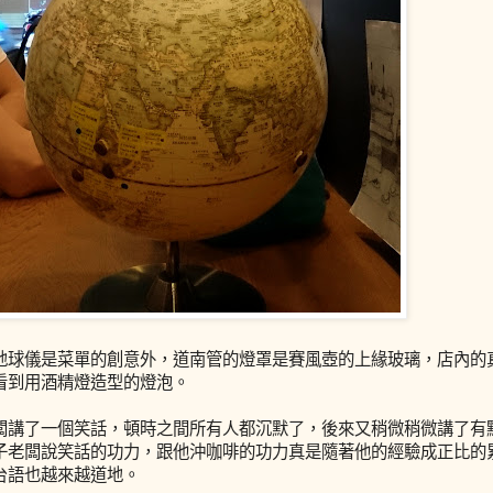
地球儀是菜單的創意外，道南管的燈罩是賽風壺的上緣玻璃，店內的
看到用酒精燈造型的燈泡。
闆講了一個笑話，頓時之間所有人都沉默了，後來又稍微稍微講了有
子老闆說笑話的功力，跟他沖咖啡的功力真是隨著他的經驗成正比的
台語也越來越道地。