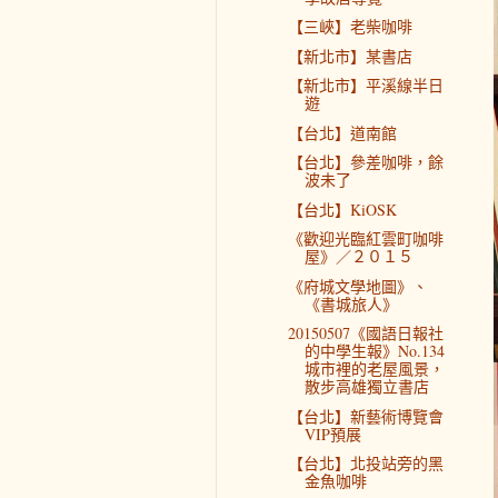
【三峽】老柴咖啡
【新北市】某書店
【新北市】平溪線半日
遊
【台北】道南館
【台北】參差咖啡，餘
波未了
【台北】KiOSK
《歡迎光臨紅雲町咖啡
屋》／２０１５
《府城文學地圖》、
《書城旅人》
20150507《國語日報社
的中學生報》No.134
城市裡的老屋風景，
散步高雄獨立書店
【台北】新藝術博覽會
VIP預展
【台北】北投站旁的黑
金魚咖啡