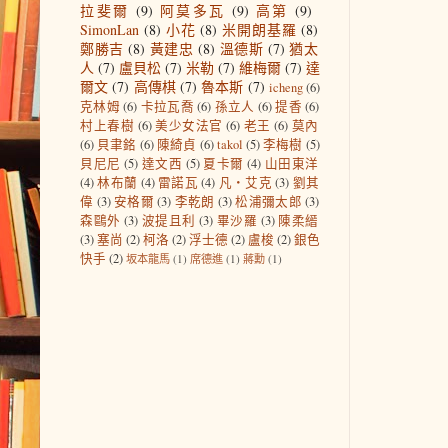
拉斐爾
(9)
阿莫多瓦
(9)
高第
(9)
SimonLan
(8)
小花
(8)
米開朗基羅
(8)
鄭勝吉
(8)
黃建忠
(8)
溫德斯
(7)
猶太
人
(7)
盧貝松
(7)
米勒
(7)
維梅爾
(7)
達
爾文
(7)
高傳棋
(7)
魯本斯
(7)
icheng
(6)
克林姆
(6)
卡拉瓦喬
(6)
孫立人
(6)
提香
(6)
村上春樹
(6)
美少女法官
(6)
老王
(6)
莫內
(6)
貝聿銘
(6)
陳綺貞
(6)
takol
(5)
李梅樹
(5)
貝尼尼
(5)
達文西
(5)
夏卡爾
(4)
山田東洋
(4)
林布蘭
(4)
雷諾瓦
(4)
凡‧艾克
(3)
劉其
偉
(3)
安格爾
(3)
李乾朗
(3)
松浦彌太郎
(3)
森鷗外
(3)
波提且利
(3)
畢沙羅
(3)
陳柔縉
(3)
塞尚
(2)
柯洛
(2)
浮士德
(2)
盧梭
(2)
銀色
快手
(2)
坂本龍馬
(1)
席德進
(1)
蔣勳
(1)