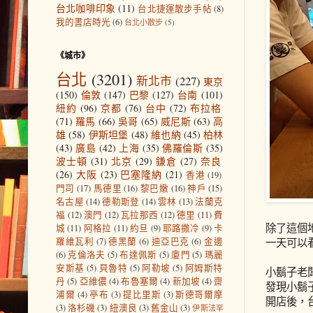
台北咖啡印象
(11)
台北捷運散步手帖
(8)
我的書店時光
(6)
台北小散步
(5)
《城市》
台北
(3201)
新北市
(227)
東京
(150)
倫敦
(147)
巴黎
(127)
台南
(101)
紐約
(96)
京都
(76)
台中
(72)
布拉格
(71)
羅馬
(66)
吳哥
(65)
威尼斯
(63)
高
雄
(58)
伊斯坦堡
(48)
維也納
(45)
柏林
(43)
廣島
(42)
上海
(35)
佛羅倫斯
(35)
波士頓
(31)
北京
(29)
鎌倉
(27)
奈良
(26)
大阪
(23)
巴塞隆納
(21)
香港
(19)
門司
(17)
馬德里
(16)
黎巴嫩
(16)
神戶
(15)
名古屋
(14)
德勒斯登
(14)
雲林
(13)
法蘭克
福
(12)
澳門
(12)
瓦拉那西
(12)
德里
(11)
費
除了這個
城
(11)
阿格拉
(11)
約旦
(9)
耶路撒冷
(9)
卡
一天可以
羅維瓦利
(7)
德黑蘭
(6)
迪亞巴克
(6)
金邊
(6)
克倫洛夫
(5)
布達佩斯
(5)
廈門
(5)
瑪麗
安斯基
(5)
貝魯特
(5)
阿勒坡
(5)
阿姆斯特
小鬍子老
丹
(5)
亞維儂
(4)
布魯塞爾
(4)
新加坡
(4)
齋
發現小鬍
浦爾
(4)
亭布
(3)
提比里斯
(3)
斯德哥爾摩
開店後，
(3)
洛杉磯
(3)
紐澳良
(3)
舊金山
(3)
伊斯法罕