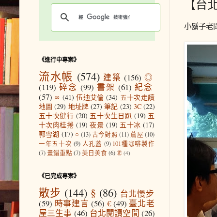
【台
小鬍子老
《進行中專案》
流水帳
(574)
建築
(156)
◎
(119)
碎念
(99)
書架
(61)
紀念
(57)
∞
(41)
伍迪艾倫
(34)
五十次走讀
地圖
(29)
地址牌
(27)
筆記
(23)
3C
(22)
五十次健行
(20)
五十次生日趴
(19)
五
十次肉桂捲
(19)
夜景
(19)
五十冰
(17)
郭雪湖
(17)
○
(13)
古今對照
(11)
蔦屋
(10)
一年五十次
(9)
人孔蓋
(9)
101種咖啡製作
(7)
畫錯重點
(7)
美日美食
(6)
㊣
(4)
《已完成專案》
散步
(144)
§
(86)
台北慢步
(59)
時事建言
(56)
€
(49)
臺北老
屋三生事
(46)
台北閱讀空間
(26)