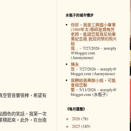
水瓶子的城市慢步
你好，我是三興國小畢業
(1969年次)導師是周梅芳
老師，能請您幫我反拍畢
業紀念冊,我班同學的照片
給
我...
- 7/27/2026
- noreply
@blogger.com
(Anonymous)
陳永
哲
- 7/27/2026
- noreply@
blogger.com (Anonymous)
我轉給張典婉小姐，可能
會與您聯
繫
- 5/11/2026
- noreply@
blogger.com (水瓶子)
真空管音響很棒，希望有
《每月匯整》
點顏色的笑話，我第一次
2026
(76)
►
累積起來。此外，在台南
2025
(185)
►