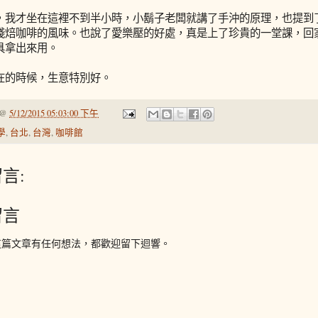
，我才坐在這裡不到半小時，小鬍子老闆就講了手沖的原理，也提到
淺焙咖啡的風味。也說了愛樂壓的好處，真是上了珍貴的一堂課，回
具拿出來用。
在的時候，生意特別好。
@
5/12/2015 05:03:00 下午
學
,
台北
,
台灣
,
咖啡館
言:
留言
這篇文章有任何想法，都歡迎留下迴響。