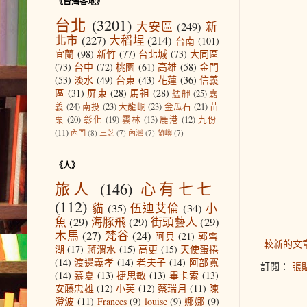
《台灣各地》
台北
(3201)
大安區
(249)
新
北市
(227)
大稻埕
(214)
台南
(101)
宜蘭
(98)
新竹
(77)
台北城
(73)
大同區
(73)
台中
(72)
桃園
(61)
高雄
(58)
金門
(53)
淡水
(49)
台東
(43)
花蓮
(36)
信義
區
(31)
屏東
(28)
馬祖
(28)
艋舺
(25)
嘉
義
(24)
南投
(23)
大龍峒
(23)
金瓜石
(21)
苗
栗
(20)
彰化
(19)
雲林
(13)
鹿港
(12)
九份
(11)
內門
(8)
三芝
(7)
內灣
(7)
蘭嶼
(7)
《人》
旅人
(146)
心有七七
(112)
貓
(35)
伍迪艾倫
(34)
小
魚
(29)
海豚飛
(29)
街頭藝人
(29)
木馬
(27)
梵谷
(24)
阿貝
(21)
郭雪
較新的文
湖
(17)
蔣渭水
(15)
高更
(15)
天使蛋捲
(14)
渡邊義孝
(14)
老夫子
(14)
阿部寬
訂閱：
張貼
(14)
慕夏
(13)
捷思敏
(13)
畢卡索
(13)
安藤忠雄
(12)
小芙
(12)
蔡瑞月
(11)
陳
澄波
(11)
Frances
(9)
louise
(9)
娜娜
(9)