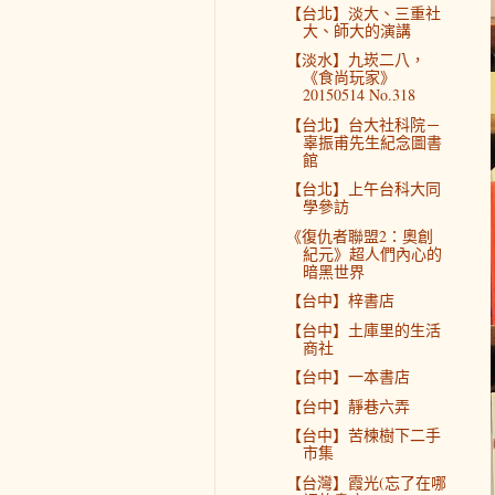
【台北】淡大、三重社
大、師大的演講
【淡水】九崁二八，
《食尚玩家》
20150514 No.318
【台北】台大社科院－
辜振甫先生紀念圖書
館
【台北】上午台科大同
學參訪
《復仇者聯盟2：奧創
紀元》超人們內心的
暗黑世界
【台中】梓書店
【台中】土庫里的生活
商社
【台中】一本書店
【台中】靜巷六弄
【台中】苦楝樹下二手
市集
【台灣】霞光(忘了在哪