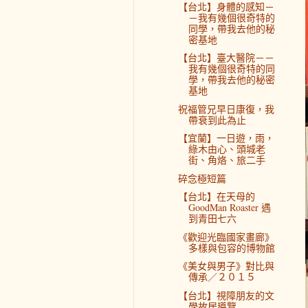
【台北】身體的感知－
－我有幾個很奇特的
同學，帶我去他的秘
密基地
【台北】臺大醫院－－
我有幾個很奇特的同
學，帶我去他的秘密
基地
祝福管兄早日康復，我
帶衰到此為止
【宜蘭】一日遊，雨，
綠木由心、頭城老
街、角烙、旅二手
碎念極短篇
【台北】在天母的
GoodMan Roaster 遇
到青田七六
《歡迎光臨國家畫廊》
多樣與包容的博物館
《美女與男子》對比與
傳承／２０１５
【台北】視障朋友的文
學故居導覽