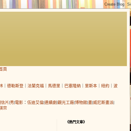
首頁
林
｜
德勒斯登
｜
法蘭克福
｜
馬德里
｜
巴塞隆納
｜
里斯本
｜
紐約
｜
波
明信片
|
秀
|
電影
：
伍迪艾倫
|
連續劇
|
觀光工廠
|
博物館
|
畫
|
威尼斯畫派
|
瑛宗
《熱門文章》