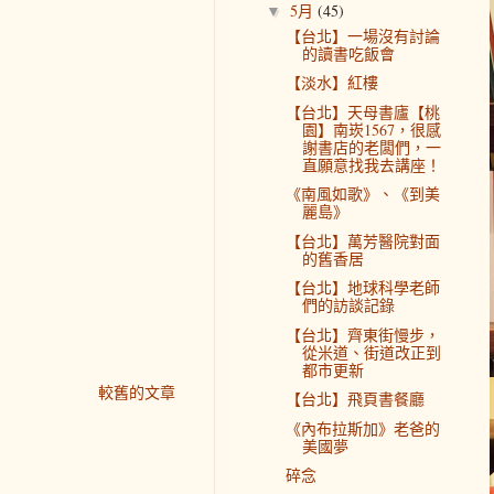
5月
(45)
▼
【台北】一場沒有討論
的讀書吃飯會
【淡水】紅樓
【台北】天母書廬【桃
園】南崁1567，很感
謝書店的老闆們，一
直願意找我去講座！
《南風如歌》、《到美
麗島》
【台北】萬芳醫院對面
的舊香居
【台北】地球科學老師
們的訪談記錄
【台北】齊東街慢步，
從米道、街道改正到
都市更新
較舊的文章
【台北】飛頁書餐廳
《內布拉斯加》老爸的
美國夢
碎念