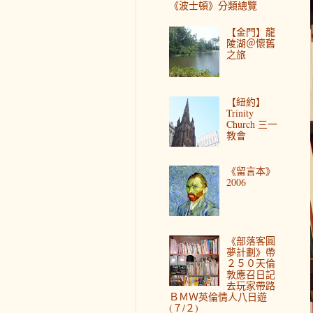
《波士頓》分類總覽
【金門】龍
陵湖＠懷舊
之旅
【紐約】
Trinity
Church 三一
教會
《留言本》
2006
《部落客圓
夢計劃》帶
２５０天倫
敦應召日記
去玩家帶路
ＢＭＷ英倫情人八日遊
(７/２)