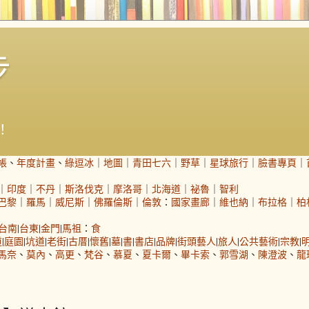
步
！
帳
、
年度計畫
、
綠逗冰
｜
地圖
｜
青田七六
｜
野草
｜
星球旅行
｜
臉書專頁
｜
｜
印度
｜
不丹
｜
斯洛伐克
｜
摩洛哥
｜
北海道
｜
祕魯
｜
智利
巴黎
｜
羅馬
｜
威尼斯
｜
佛羅倫斯
｜
倫敦
：
國家畫廊
｜
維也納
｜
布拉格
｜
柏
台南
|
台東
|
金門
|
馬祖
：
食
道
|
庭園
|
坑道
|
老街
|
古厝
|
懷舊
|
墓
|
書
|
書店
|
品牌
|
街頭藝人
|
旅人
|
公共藝術
|
宗教
|
馬奈
、
莫內
、
高更
、
梵谷
、
慕夏
、
夏卡爾
、
畢卡索
、
郭雪湖
、
陳澄波
、
龍