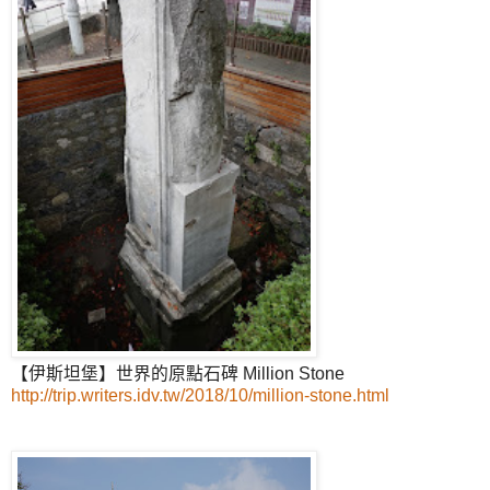
【伊斯坦堡】世界的原點石碑 Million Stone
http://trip.writers.idv.tw/2018/10/million-stone.html