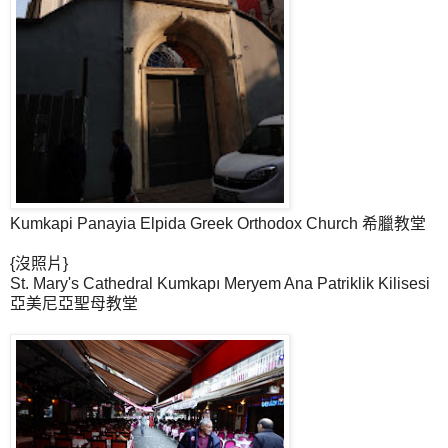
Kumkapi Panayia Elpida Greek Orthodox Church 希臘教堂
{沒照片}
St. Mary's Cathedral Kumkapı Meryem Ana Patriklik Kilisesi
亞美尼亞聖母教堂