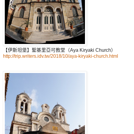
【伊斯坦堡】聖基里亞可教堂（Aya Kiryaki Church）
http://trip.writers.idv.tw/2018/10/aya-kiryaki-church.html