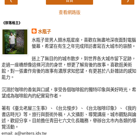
‹
›
首頁
查看網路版
《部落格主》
水瓶子
水瓶子是男人類水瓶星座，喜歡在無盡地深夜面對電腦
螢幕，希望在有生之年完成拜訪書寫百大城市的容顏。
迷上了無目的的城市散步，到世界各大城市留下足跡，
走過一座橋想像這條河流的身世，想更了解背後的故事。喜歡逛美術
館，對一張畫作背後的故事有濃厚求知慾望，有更甚於八卦雜誌的感知
能力。
沉溺於咖啡的香氣與口感，享受各個咖啡館的獨特印象與美好時光，希
望成為咖啡館內的紀實寫作者。
著有《臺北老屋三生事》、《台北慢步》、《台北咖啡印象》、《我的
書店時光》等。旅行與藝術外稿，人文攝影、導覽講座，城市觀點與論
述，歡迎分享。目前擔任青田七六文化長職務，舉辦台北市內各類的導
覽活動。
email: a@writers.idv.tw