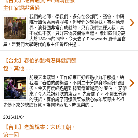
【台北】地質過氣 F4 到兩任系
主任家認證通過
›
我們的老師、學長們，多有在公部門、議會、中研
院等單位為百姓服務，但我們的學弟妹，有在動漫
界、演藝圈非常有成就的，只有我們這種大叔，高
不成低不就，只好來偽裝偶像團體。 敝班四個身高
大於180cm的同學，今天去了 Fireweeds 野草居食
屋，是我們大學時代的系主任曾經住過...
【台北】春伯的酸梅湯與健康麵
包，其他......
›
前幾天重感冒，工作結束正好經過小丸子那邊，給
我喝了春伯的酸梅湯，不到二十分鐘身體就舒服很
多。今天再度經過遇到騎著骨董鐵馬的 春伯 ，又帶
來了令人驚訝好吃的東西。 先賣關子。 不到五分鐘
的談話，春伯說了阿嬤做菜做點心做年菜等由老祖
先傳下來的總總智慧。為何吃西瓜、吃鳳梨的...
2016/11/04
【台北】老龔說書：宋氏王朝，
第一回