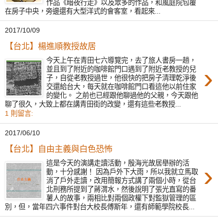
作品《暗夜行走》以及眾多的作品，和風庭院包覆
在房子中央，旁邊還有大型洋式的會客室，看起來...
2017/10/09
【台北】楊進順教授故居
今天上午在青田七六導覽完，去了旅人書房一趟，
›
並且到了附近的咖啡館門口遇到了附近老教授的兒
子，自從老教授過世，他很快的把房子清理乾淨後
交還給台大，每天就在咖啡館門口看這他以前住家
的變化。 之前也已經跟他聊過他的父親，今天跟他
聊了很久，大致上都在講青田街的改變，還有這些老教授...
1 則留言:
2017/06/10
【台北】自由主義與白色恐怖
這是今天的演講走讀活動，殷海光故居舉辦的活
›
動，十分感謝！ 因為戶外下大雨，所以我就立馬取
消了戶外走讀，改用簡報方式講了兩個小時，從台
北刑務所提到了蔣渭水，然後說明了張光直寫的番
薯人的故事，兩相比對兩個政權下對監獄管理的區
別，但，當年四六事件對台大校長傅斯年，還有師範學院校長...