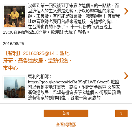
›
沒想到第一回只談到了宋嘉澍這個人的一點點，而
且這個人的生父還是姓韓，所以影響中國的宋慶
齡、宋美齡，有可能是韓慶齡、韓美齡喔！ 其實我
比較喜歡聽老龔用台語來說這段，有這樣的愧口，
在台灣也真的不多了。 十一月份的每周五晚上
19:30在梁實秋故居開講，歡迎跟 大玩子 報名。
2016/08/25
【智利】20160825@14：聖地
牙哥、聶魯達故居、塗鴉街道、
›
市中心
智利的相簿：
https://goo.gl/photos/NcReB5gE1WEsVocz5 旅館
可以看到聖地牙哥第一高樓，附近是金融區 文學家
聶魯達故居，希望有機會多研究這個人 街頭塗鴉 路
邊藝術家的創作明信片 餐廳一角 高處的...
›
首頁
查看網路版