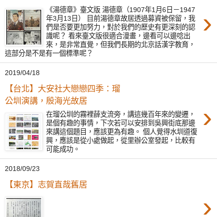
《湯德章》臺文版 湯德章（1907年1月6日－1947
›
年3月13日） 目前湯德章故居透過募資被保留，我
們是否要更加努力，對於我們的歷史有更深刻的認
識呢？ 看來臺文版很適合漫畫，邊看可以邊唸出
來，是非常直覺，但我們長期的北京話漢字教育，
這部分是不是有一個標準呢？
2019/04/18
【台北】大安社大戀戀四季：瑠
公圳演講，殷海光故居
›
在瑠公圳的霧裡薛支流旁，講這幾百年來的變遷，
是個有趣的事情，下次若可以安排到吳興街底那邊
來講這個題目，應該更為有趣。 個人覺得水圳道復
興，應該是從小處做起，從里辦公室發起，比較有
可能成功。
2018/09/23
【東京】志賀直哉舊居
›