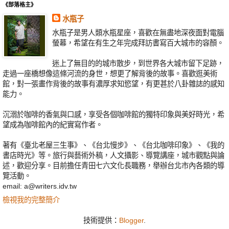
《部落格主》
水瓶子
水瓶子是男人類水瓶星座，喜歡在無盡地深夜面對電腦
螢幕，希望在有生之年完成拜訪書寫百大城市的容顏。
迷上了無目的的城市散步，到世界各大城市留下足跡，
走過一座橋想像這條河流的身世，想更了解背後的故事。喜歡逛美術
館，對一張畫作背後的故事有濃厚求知慾望，有更甚於八卦雜誌的感知
能力。
沉溺於咖啡的香氣與口感，享受各個咖啡館的獨特印象與美好時光，希
望成為咖啡館內的紀實寫作者。
著有《臺北老屋三生事》、《台北慢步》、《台北咖啡印象》、《我的
書店時光》等。旅行與藝術外稿，人文攝影、導覽講座，城市觀點與論
述，歡迎分享。目前擔任青田七六文化長職務，舉辦台北市內各類的導
覽活動。
email: a@writers.idv.tw
檢視我的完整簡介
技術提供：
Blogger
.