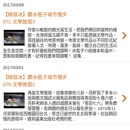
2017/03/08
【綠逗冰】聽水瓶子城市慢步
071-文學故居3
›
作家以敏銳的眼光寫生活，把我們帶回到當時的樣
貌，台灣保留古蹟不易，多半只能透過文學作品，
尋找過往的地景地貌。地景文學作品以不同形式紀
錄著人文、地理、風景、氣候，關注自己的生活以
及生長空間，才有好書給我們閱讀啊！水瓶子介紹幾本和溫州、
雲和街相關的書，記得找書來閱讀喔！ 這集...
2017/03/01
【綠逗冰】聽水瓶子城市慢步
070-文學故居2
›
再談文學故居，這集來聊些八卦。亮軒寫了多本小
說與散文描述父親馬廷英教授與青田街七巷六號，
亮軒老師本人週四或週末會在「青田七六」帶免費
導覽喔，有興趣的朋友可以報名參加。 1974年11
月梁實秋從西雅圖回台北，思念已過世的太太程季淑，在這趟回
憶的旅程中，遇到遠東出版社老闆的乾...