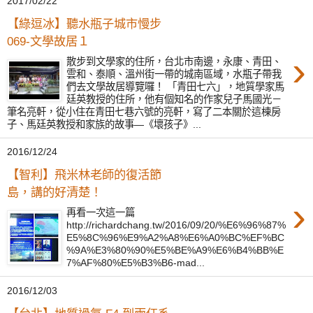
2017/02/22
【綠逗冰】聽水瓶子城市慢步
069-文學故居１
›
散步到文學家的住所，台北市南邊，永康、青田、
雲和、泰順、溫州街一帶的城南區域，水瓶子帶我
們去文學故居導覽囉！ 「青田七六」，地質學家馬
廷英教授的住所，他有個知名的作家兒子馬國光－
筆名亮軒，從小住在青田七巷六號的亮軒，寫了二本關於這棟房
子、馬廷英教授和家族的故事—《壞孩子》...
2016/12/24
【智利】飛米林老師的復活節
島，講的好清楚！
›
再看一次這一篇
http://richardchang.tw/2016/09/20/%E6%96%87%
E5%8C%96%E9%A2%A8%E6%A0%BC%EF%BC
%9A%E3%80%90%E5%BE%A9%E6%B4%BB%E
7%AF%80%E5%B3%B6-mad...
2016/12/03