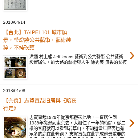
2018/04/14
【台北】TAIPEI 101 城市願
景，瑩燈談公共藝術，藝術純
›
粹，不純砍頭
洪通 村上龍 Jeff koons 藝術到公共藝術 公共藝術
設置辦法，師大路的藝術與人生 徐秀美 無畏的女孩
2018/01/08
【奈良】志賀直哉旧居與《暗夜
行走》
›
志賀直哉1929年從京都搬來此地，一直居住到
1938年搬遷到東京去，大概住了十年的時間，從二
樓的客廳就可以看到若草山，不知道當年是否也有
眾多的鹿在此奔跑？ 志賀直哉在此完成他最重要的