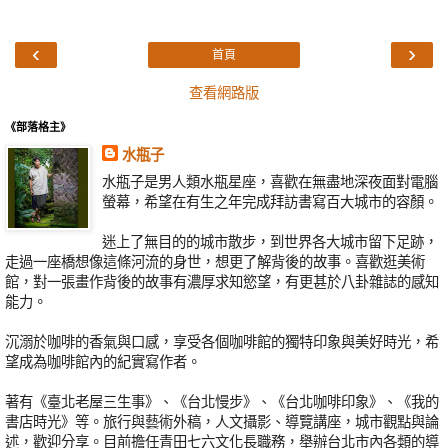
‹
›
首頁
查看網路版
《部落格主》
水瓶子
水瓶子是男人類水瓶星座，喜歡在無盡地深夜面對電腦
螢幕，希望在有生之年完成拜訪書寫百大城市的容顏。
迷上了無目的的城市散步，到世界各大城市留下足跡，
走過一座橋想像這條河流的身世，想更了解背後的故事。喜歡逛美術
館，對一張畫作背後的故事有濃厚求知慾望，有更甚於八卦雜誌的感知
能力。
沉溺於咖啡的香氣與口感，享受各個咖啡館的獨特印象與美好時光，希
望成為咖啡館內的紀實寫作者。
著有《臺北老屋三生事》、《台北慢步》、《台北咖啡印象》、《我的
書店時光》等。旅行與藝術外稿，人文攝影、導覽講座，城市觀點與論
述，歡迎分享。目前擔任青田七六文化長職務，舉辦台北市內各類的導