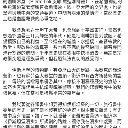
的咖啡木屋（Pierre Loti 皮耶‧羅迪咖啡館），在希臘神話的
金角灣眺望著博斯普魯斯海峽，歐、亞大陸的交界處，也是
黑海與地中海的交通要道，中間有浪漫的愛情海，當然歷史
上也是血腥殺戮的必爭之地。
我會想著君士坦丁大帝，也會想到十字軍東征，當然也
想過鄂圖曼土耳其輝煌的年代，硬是把咖啡銷售到歐陸，希
望擴張自己的利益。至今還在的城牆、水道橋，基督宗教的
教堂，與改裝的清真寺，數也數不完的後宮房間，還有專門
進行割禮的房間，千年歷史總在我眼中快播過去，無論是宗
教衝突還是種族爭戰，但我還無法真切的感受到。
伊斯坦堡的博物館，有亞歷山大的足跡，馬賽克的輝煌
藝術，也有蘇菲亞大教堂的圓頂，街道中有西方新藝術的設
計，傳統的噹噹電車優游其中，應接不暇種種歷史的痕跡，
當然也有現代民主抗議與鎮暴警察，我們的媒體報導中的緊
張氣氛，但在當地是稀鬆平常的嘉年華。
我試著從各類書中想要得知伊斯坦堡的一切，旅行書中
零星的歷史，到了當地沒有好的導遊，根本無法體會；歷史
書中沒有插畫，讀了一下就睡著，更難融會貫通。但這本
《伊斯坦堡漫步》所規劃的路線，讓你我在漫步中感受，而
伊斯坦堡的新舊雜陳的建築，讓人真切的走入的歷史之中。