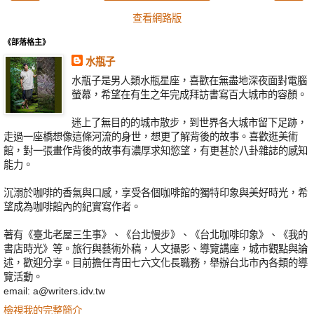
查看網路版
《部落格主》
水瓶子
水瓶子是男人類水瓶星座，喜歡在無盡地深夜面對電腦
螢幕，希望在有生之年完成拜訪書寫百大城市的容顏。
迷上了無目的的城市散步，到世界各大城市留下足跡，
走過一座橋想像這條河流的身世，想更了解背後的故事。喜歡逛美術
館，對一張畫作背後的故事有濃厚求知慾望，有更甚於八卦雜誌的感知
能力。
沉溺於咖啡的香氣與口感，享受各個咖啡館的獨特印象與美好時光，希
望成為咖啡館內的紀實寫作者。
著有《臺北老屋三生事》、《台北慢步》、《台北咖啡印象》、《我的
書店時光》等。旅行與藝術外稿，人文攝影、導覽講座，城市觀點與論
述，歡迎分享。目前擔任青田七六文化長職務，舉辦台北市內各類的導
覽活動。
email: a@writers.idv.tw
檢視我的完整簡介