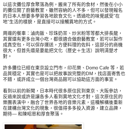
以這次攤位厚食聚落為例，搬來了所有的食材，然後在小小
的攤位開了廚藝教室，雖然容納的人不多，但可以發現報名
的日本人想要多學習各地飲食文化。透過吃的味覺感受"在
地"生活的樣貌，是直接可以接觸異地的方式。
周邊的餐車：滷肉飯、珍珠奶茶、炒米粉等等都大排長龍，
其實還有更多台灣小吃，都很適合做廚藝教室，若可以製作
成真空包，可以保存運送，方便料理的佐料，這部分的商機
很大，但首先還是要能把文化（歷史＋生活）說明清楚才
對。
許多攤位已經在東京設立門市，印花樂、Domo Cafe 等，若
品質穩定，其實也是可以把故事說完整的DM，找店面寄售也
不錯，或許成立一個台灣商品館可以協助這方面的事宜。
看到以前的新聞，日本時代很多原住民到東京、大阪參訪，
反過來說或許是讓各多人看到異地文化才對，這次原住民的
樂團表演中，融合了世界各地的音樂元素，這種解構後重新
在建構台灣文化的現象，很值得多多投入資源，建立品牌，
期待— 和陳昭恩和厚食聚落。