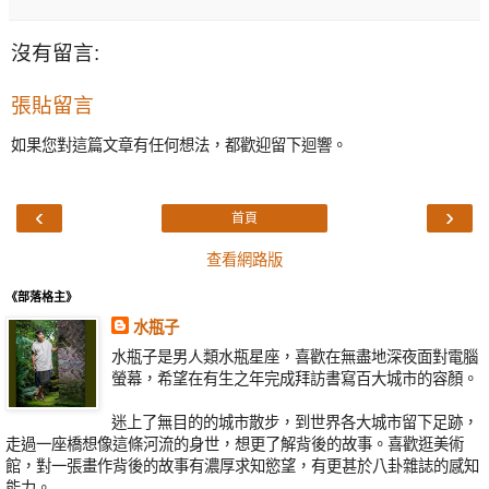
沒有留言:
張貼留言
如果您對這篇文章有任何想法，都歡迎留下迴響。
‹
›
首頁
查看網路版
《部落格主》
水瓶子
水瓶子是男人類水瓶星座，喜歡在無盡地深夜面對電腦
螢幕，希望在有生之年完成拜訪書寫百大城市的容顏。
迷上了無目的的城市散步，到世界各大城市留下足跡，
走過一座橋想像這條河流的身世，想更了解背後的故事。喜歡逛美術
館，對一張畫作背後的故事有濃厚求知慾望，有更甚於八卦雜誌的感知
能力。