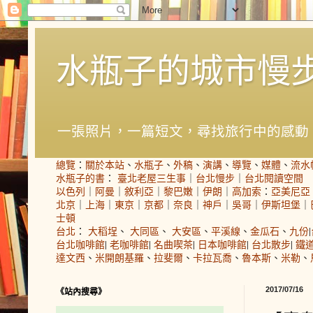
水瓶子的城市慢
一張照片，一篇短文，尋找旅行中的感動
總覽
：
關於本站
、
水瓶子
、
外稿
、
演講
、
導覽
、
媒體
、
流水
水瓶子的書
：
臺北老屋三生事
｜
台北慢步
｜
台北閱讀空間
以色列
｜
阿曼
｜
敘利亞
｜
黎巴嫩
｜
伊朗
｜
高加索
：
亞美尼亞
北京
｜
上海
｜
東京
｜
京都
｜
奈良
｜
神戶
｜
吳哥
｜
伊斯坦堡
｜
士頓
台北
：
大稻埕
、
大同區
、
大安區
、
平溪線
、
金瓜石
、
九份
|
台北咖啡館
|
老咖啡館
|
名曲喫茶
|
日本咖啡館
|
台北散步
|
鐵
達文西
、
米開朗基羅
、
拉斐爾
、
卡拉瓦喬
、
魯本斯
、
米勒
、
2017/07/16
《站內搜尋》