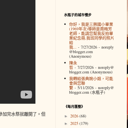
水瓶子的城市慢步
你好，我是三興國小畢業
(1969年次)導師是周梅芳
老師，能請您幫我反拍畢
業紀念冊,我班同學的照片
給
我...
- 7/27/2026
- noreply
@blogger.com
(Anonymous)
陳永
哲
- 7/27/2026
- noreply@
blogger.com (Anonymous)
我轉給張典婉小姐，可能
會與您聯
繫
- 5/11/2026
- noreply@
blogger.com (水瓶子)
《每月匯整》
參加完水祭就離開了。但
2026
(68)
►
2025
(179)
►