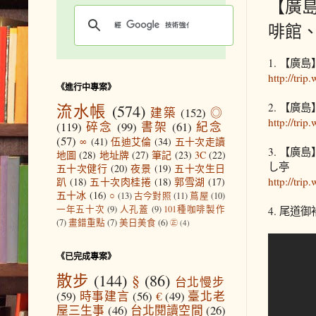
【廣島
啡館
1. 【
http://trip
《進行中專案》
2. 【
流水帳
(574)
建築
(152)
◎
http://trip
(119)
碎念
(99)
書架
(61)
紀念
(57)
∞
(41)
伍迪艾倫
(34)
五十次走讀
3. 【
地圖
(28)
地址牌
(27)
筆記
(23)
3C
(22)
し亭
五十次健行
(20)
夜景
(19)
五十次生日
http://trip
趴
(18)
五十次肉桂捲
(18)
郭雪湖
(17)
五十冰
(16)
○
(13)
古今對照
(11)
蔦屋
(10)
一年五十次
(9)
人孔蓋
(9)
101種咖啡製作
4. 尾道
(7)
畫錯重點
(7)
美日美食
(6)
㊣
(4)
《已完成專案》
散步
(144)
§
(86)
台北慢步
(59)
時事建言
(56)
€
(49)
臺北老
屋三生事
(46)
台北閱讀空間
(26)