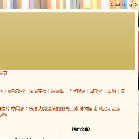
首頁
林
｜
德勒斯登
｜
法蘭克福
｜
馬德里
｜
巴塞隆納
｜
里斯本
｜
紐約
｜
波
明信片
|
秀
|
電影
：
伍迪艾倫
|
連續劇
|
觀光工廠
|
博物館
|
畫
|
威尼斯畫派
|
瑛宗
《熱門文章》