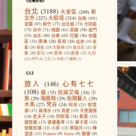
《台灣各地》
台北
(3188)
大安區
(249)
新
北市
(227)
大稻埕
(214)
台南
(101)
宜蘭
(97)
新竹
(77)
台北城
(73)
大同區
(73)
台中
(71)
桃園
(61)
高雄
(58)
金門
(53)
淡水
(49)
台東
(43)
花蓮
(36)
信義
區
(31)
屏東
(28)
馬祖
(28)
艋舺
(25)
嘉
義
(24)
南投
(23)
大龍峒
(23)
金瓜石
(21)
苗
栗
(20)
彰化
(19)
雲林
(13)
鹿港
(12)
九份
(11)
內門
(8)
三芝
(7)
內灣
(7)
蘭嶼
(7)
《人》
旅人
(146)
心有七七
(108)
貓
(35)
伍迪艾倫
(34)
小
魚
(29)
海豚飛
(29)
街頭藝人
(29)
木馬
(27)
梵谷
(24)
阿貝
(21)
郭雪
湖
(17)
蔣渭水
(15)
高更
(15)
天使蛋捲
(14)
老夫子
(14)
阿部寬
(14)
慕夏
(13)
捷思敏
(13)
渡邊義孝
(13)
畢卡索
(13)
安藤忠雄
(12)
小芙
(12)
蔡瑞月
(11)
陳
澄波
(11)
Frances
(9)
louise
(9)
娜娜
(9)