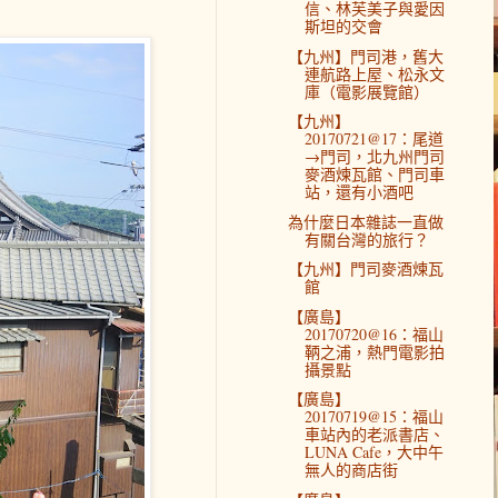
信、林芙美子與愛因
斯坦的交會
【九州】門司港，舊大
連航路上屋、松永文
庫（電影展覽館）
【九州】
20170721@17：尾道
→門司，北九州門司
麥酒煉瓦館、門司車
站，還有小酒吧
為什麼日本雜誌一直做
有關台灣的旅行？
【九州】門司麥酒煉瓦
館
【廣島】
20170720@16：福山
鞆之浦，熱門電影拍
攝景點
【廣島】
20170719@15：福山
車站內的老派書店、
LUNA Cafe，大中午
無人的商店街