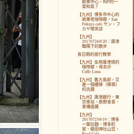
創業中心，柯P的一
堂和氣？
【九州】博多市中心的
商業老咖啡館，San
Fukaya cafe サン・フ
カヤ喫茶店
【九州】
20170724@20：唐津
豔陽下的散步
長日期的旅行教學
【九州】全用唐津燒的
咖啡館，母女＠
Caffe Luna
【九州】舊大島邸，又
是一個遷移（移築）
的古蹟
【九州】唐津銀行、東
京車站、辰野金吾、
曾禰達藏
【九州】
20170723@19：博多
一蘭拉麵、博多町
家、櫛田神社山笠、
Read Cafe