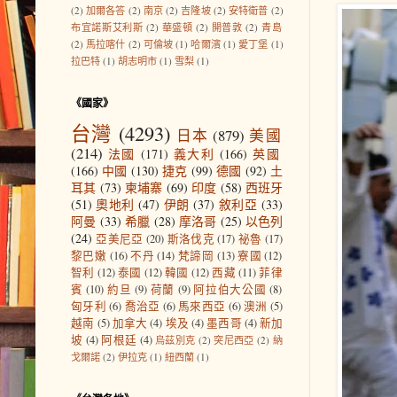
(2)
加爾各答
(2)
南京
(2)
吉隆坡
(2)
安特衛普
(2)
布宜諾斯艾利斯
(2)
華盛頓
(2)
開普敦
(2)
青島
(2)
馬拉喀什
(2)
可倫坡
(1)
哈爾濱
(1)
愛丁堡
(1)
拉巴特
(1)
胡志明市
(1)
雪梨
(1)
《國家》
台灣
(4293)
日本
(879)
美國
(214)
法國
(171)
義大利
(166)
英國
(166)
中國
(130)
捷克
(99)
德國
(92)
土
耳其
(73)
柬埔寨
(69)
印度
(58)
西班牙
(51)
奧地利
(47)
伊朗
(37)
敘利亞
(33)
阿曼
(33)
希臘
(28)
摩洛哥
(25)
以色列
(24)
亞美尼亞
(20)
斯洛伐克
(17)
祕魯
(17)
黎巴嫩
(16)
不丹
(14)
梵諦岡
(13)
寮國
(12)
智利
(12)
泰國
(12)
韓國
(12)
西藏
(11)
菲律
賓
(10)
約旦
(9)
荷蘭
(9)
阿拉伯大公國
(8)
匈牙利
(6)
喬治亞
(6)
馬來西亞
(6)
澳洲
(5)
越南
(5)
加拿大
(4)
埃及
(4)
墨西哥
(4)
新加
坡
(4)
阿根廷
(4)
烏茲別克
(2)
突尼西亞
(2)
納
戈爾諾
(2)
伊拉克
(1)
紐西蘭
(1)