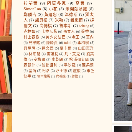
拉斐爾
(9)
阿莫多瓦
(9)
高第
(9)
SimonLan
(8)
小花
(8)
米開朗基羅
(8)
鄭勝吉
(8)
黃建忠
(8)
溫德斯
(7)
猶太
人
(7)
盧貝松
(7)
米勒
(7)
維梅爾
(7)
達
爾文
(7)
高傳棋
(7)
魯本斯
(7)
icheng
(6)
克林姆
(6)
卡拉瓦喬
(6)
孫立人
(6)
提香
(6)
村上春樹
(6)
美少女法官
(6)
老王
(6)
莫內
(6)
貝聿銘
(6)
陳綺貞
(6)
takol
(5)
李梅樹
(5)
貝尼尼
(5)
達文西
(5)
夏卡爾
(4)
山田東洋
(4)
林布蘭
(4)
雷諾瓦
(4)
凡‧艾克
(3)
劉其
偉
(3)
安格爾
(3)
李乾朗
(3)
松浦彌太郎
(3)
森鷗外
(3)
波提且利
(3)
畢沙羅
(3)
陳柔縉
(3)
塞尚
(2)
柯洛
(2)
浮士德
(2)
盧梭
(2)
銀色
快手
(2)
坂本龍馬
(1)
席德進
(1)
蔣勳
(1)