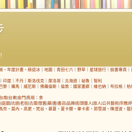
步
！
帳
、
年度計畫
、
綠逗冰
｜
地圖
｜
青田七六
｜
野草
｜
星球旅行
｜
臉書專頁
｜
｜
印度
｜
不丹
｜
斯洛伐克
｜
摩洛哥
｜
北海道
｜
祕魯
｜
智利
巴黎
｜
羅馬
｜
威尼斯
｜
佛羅倫斯
｜
倫敦
：
國家畫廊
｜
維也納
｜
布拉格
｜
柏
台南
|
台東
|
金門
|
馬祖
：
食
道
|
庭園
|
坑道
|
老街
|
古厝
|
懷舊
|
墓
|
書
|
書店
|
品牌
|
街頭藝人
|
旅人
|
公共藝術
|
宗教
|
馬奈
、
莫內
、
高更
、
梵谷
、
慕夏
、
夏卡爾
、
畢卡索
、
郭雪湖
、
陳澄波
、
龍