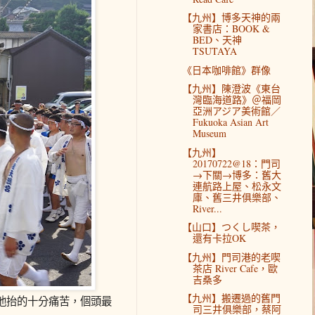
【九州】博多天神的兩
家書店：BOOK &
BED、天神
TSUTAYA
《日本咖啡館》群像
【九州】陳澄波《東台
灣臨海道路》＠福岡
亞洲アジア美術館／
Fukuoka Asian Art
Museum
【九州】
20170722@18：門司
→下關→博多：舊大
連航路上屋、松永文
庫、舊三井俱樂部、
River...
【山口】つくし喫茶，
還有卡拉OK
【九州】門司港的老喫
茶店 River Cafe，歐
吉桑多
【九州】搬遷過的舊門
他抬的十分痛苦，個頭最
司三井俱樂部，蔡阿