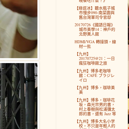
晚餐吃什麼？》
【綠逗冰】聽水瓶子城
市慢步090-南菜園與
舊台灣軍司令官邸
20170726《國語日報》
城市美學14：神戶的
北野異人館
HDMI/VGA 轉接頭，線
材一批
【九州】
20170725@21：一日
瘋狂咖啡館之旅
【九州】博多老咖啡
館：CAFÉ ブラジレ
イロ
【九州】博多，珈琲美
美
【九州】博多，珈琲花
坂，森光宗男的書，
村上春樹與松浦彌太
郎的書，還有 Jazz 等
【九州】博多大名小学
校，不只是年輕人的