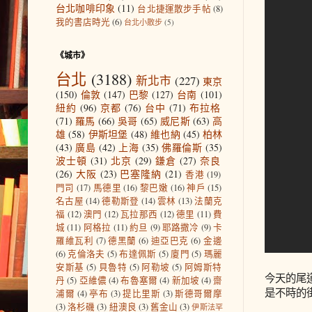
台北咖啡印象
(11)
台北捷運散步手帖
(8)
我的書店時光
(6)
台北小散步
(5)
《城市》
台北
(3188)
新北市
(227)
東京
(150)
倫敦
(147)
巴黎
(127)
台南
(101)
紐約
(96)
京都
(76)
台中
(71)
布拉格
(71)
羅馬
(66)
吳哥
(65)
威尼斯
(63)
高
雄
(58)
伊斯坦堡
(48)
維也納
(45)
柏林
(43)
廣島
(42)
上海
(35)
佛羅倫斯
(35)
波士頓
(31)
北京
(29)
鎌倉
(27)
奈良
(26)
大阪
(23)
巴塞隆納
(21)
香港
(19)
門司
(17)
馬德里
(16)
黎巴嫩
(16)
神戶
(15)
名古屋
(14)
德勒斯登
(14)
雲林
(13)
法蘭克
福
(12)
澳門
(12)
瓦拉那西
(12)
德里
(11)
費
城
(11)
阿格拉
(11)
約旦
(9)
耶路撒冷
(9)
卡
羅維瓦利
(7)
德黑蘭
(6)
迪亞巴克
(6)
金邊
(6)
克倫洛夫
(5)
布達佩斯
(5)
廈門
(5)
瑪麗
安斯基
(5)
貝魯特
(5)
阿勒坡
(5)
阿姆斯特
今天的尾
丹
(5)
亞維儂
(4)
布魯塞爾
(4)
新加坡
(4)
齋
是不時的
浦爾
(4)
亭布
(3)
提比里斯
(3)
斯德哥爾摩
(3)
洛杉磯
(3)
紐澳良
(3)
舊金山
(3)
伊斯法罕