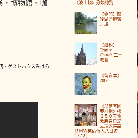
神祭，博物館、咖
《波士頓》分類總覽
【金門】龍
陵湖＠懷舊
之旅
【紐約】
Trinity
Church 三一
教會
術館、ゲストハウスみはら
《留言本》
2006
《部落客圓
夢計劃》帶
２５０天倫
敦應召日記
去玩家帶路
ＢＭＷ英倫情人八日遊
(７/２)