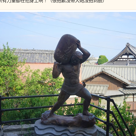
所有力量都在他身上啊！（很抱歉沒帶大砲沒拍到臉）