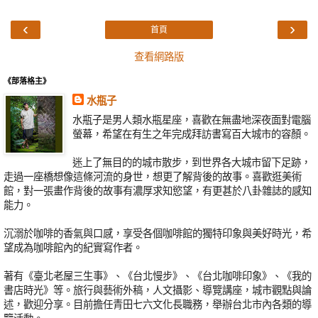
‹
›
首頁
查看網路版
《部落格主》
水瓶子
水瓶子是男人類水瓶星座，喜歡在無盡地深夜面對電腦
螢幕，希望在有生之年完成拜訪書寫百大城市的容顏。
迷上了無目的的城市散步，到世界各大城市留下足跡，
走過一座橋想像這條河流的身世，想更了解背後的故事。喜歡逛美術
館，對一張畫作背後的故事有濃厚求知慾望，有更甚於八卦雜誌的感知
能力。
沉溺於咖啡的香氣與口感，享受各個咖啡館的獨特印象與美好時光，希
望成為咖啡館內的紀實寫作者。
著有《臺北老屋三生事》、《台北慢步》、《台北咖啡印象》、《我的
書店時光》等。旅行與藝術外稿，人文攝影、導覽講座，城市觀點與論
述，歡迎分享。目前擔任青田七六文化長職務，舉辦台北市內各類的導